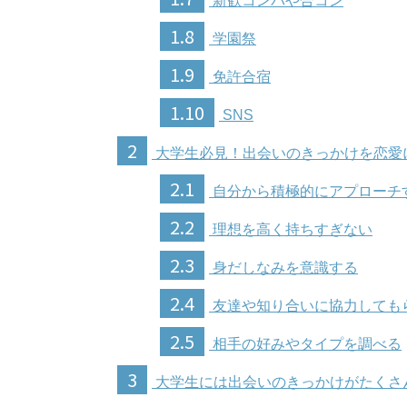
新歓コンパや合コン
1.8
学園祭
1.9
免許合宿
1.10
SNS
2
大学生必見！出会いのきっかけを恋愛
2.1
自分から積極的にアプローチ
2.2
理想を高く持ちすぎない
2.3
身だしなみを意識する
2.4
友達や知り合いに協力しても
2.5
相手の好みやタイプを調べる
3
大学生には出会いのきっかけがたくさ