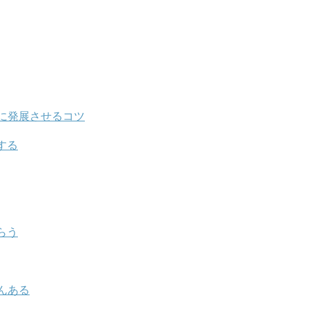
に発展させるコツ
する
らう
んある