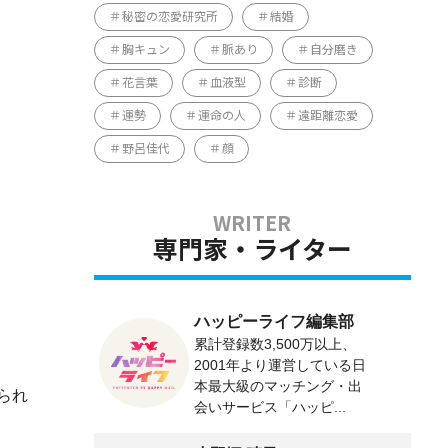
秘密の恋愛研究所
結婚
胸キュン
脈あり
自分磨き
花言葉
血液型
診断
運勢
運命の人
遠距離恋愛
野呂佳代
顔
専門家・ライター
ハッピーライフ編集部
累計登録数3,500万以上、
2001年より運営している日
本最大級のマッチング・出
られ
会いサービス「ハッピ...