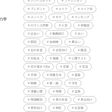
パワースポット
ファッション
プレゼント
メイク
メイク術
メンヘラ
モテ
ランキング
の学
ロマンス詐欺
人気
体験談
出会い
動画紹介
占い
原因
吉崎綾
夢占い
女の本音
女性向け
婚活
対処法
復縁
心理テスト
恋の溜まりBar
恋愛
恋活
手相
改善方法
星座
映画
歌・曲
浮気
深層心理
特徴
生態
用語解説
男の本音
男女向け
男性向け
相性
石言葉