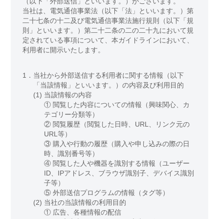
（以下「外部送信」といいます。）がございます。
当社は、電気通信事業法（以下「法」といいます。）第
二十七条の十二及び電気通信事業法施行規則（以下「規
則」といいます。）第二十二条の二の二十九において規
定されている事項について、本ガイドラインにおいて、
利用者に開示いたします。
1．
当社から外部送信する利用者に関する情報（以下
「当該情報」といいます。）の内容及び利用目的
(1)
当該情報の内容
① 閲覧した内容についての情報（興味関心、カ
テゴリー分類等）
② 閲覧履歴（閲覧した日時、URL、リンク元の
URL等）
③ 購入や行動の履歴（購入や申し込みの際の日
時、識別番号等）
④ 閲覧した人や機器を識別する情報（ユーザー
ID、IPアドレス、ブラウザ識別子、デバイス識別
子等）
⑤ 外部送信プログラムの情報（タグ等）
(2)
当社の当該情報の利用目的
①
広告、各種情報の配信