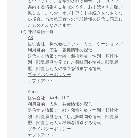
といいます。）を希望される場合には、以下でご
案内する情報をご参照のうえ、お手続きをお願い
致します。なお、オプトアウト手続きをなさらな
い場合、当該第三者への当該情報の送信に同意し
たものとみなされます。
(2)
外部送信一覧
A8
提供会社：
株式会社ファンコミュニケーションズ
利用目的：広告、各種情報の配信
送信する情報：年齢・類推年齢・性別・類推性
別・閲覧履歴を元にした興味関心情報。閲覧履
歴。閲覧した人や機器を識別する情報。
プライバシーポリシー
オプトアウト
Aarki
提供会社：
Aarki, LLC
利用目的：広告、各種情報の配信
送信する情報：年齢・類推年齢・性別・類推性
別・閲覧履歴を元にした興味関心情報。閲覧履
歴。閲覧した人や機器を識別する情報。
プライバシーポリシー
オプトアウト