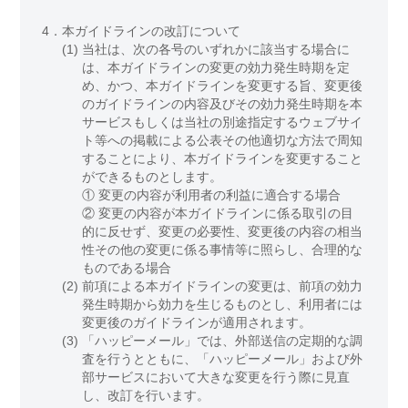
4．
本ガイドラインの改訂について
(1)
当社は、次の各号のいずれかに該当する場合に
は、本ガイドラインの変更の効力発生時期を定
め、かつ、本ガイドラインを変更する旨、変更後
のガイドラインの内容及びその効力発生時期を本
サービスもしくは当社の別途指定するウェブサイ
ト等への掲載による公表その他適切な方法で周知
することにより、本ガイドラインを変更すること
ができるものとします。
① 変更の内容が利用者の利益に適合する場合
② 変更の内容が本ガイドラインに係る取引の目
的に反せず、変更の必要性、変更後の内容の相当
性その他の変更に係る事情等に照らし、合理的な
ものである場合
(2)
前項による本ガイドラインの変更は、前項の効力
発生時期から効力を生じるものとし、利用者には
変更後のガイドラインが適用されます。
(3)
「ハッピーメール」では、外部送信の定期的な調
査を行うとともに、「ハッピーメール」および外
部サービスにおいて大きな変更を行う際に見直
し、改訂を行います。