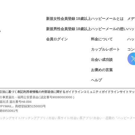
新規女性会員登録 18歳以上
ハッピーメールとは
メデ
新規男性会員登録 18歳以上
ハッピーメールの想い
ハッ
P
会員ログイン
料金について
ハッ
カップルレポート
コン
出会い成功談
お褒めの言葉
ヘルプ
取引法に基づく表記
利用者情報の外部送信に関するガイドライン
コミュニティガイドライン
サイトマッ
介事業届出・福岡公安委員会
( 認定番号90080003000 )
出済 届出番号H4-094
PYMAIL』商標登録第5150003号
953061号
マッチングサイト/マッチングアプリ / 出会い系サイト/
出会い系アプリ/ 出会い・恋愛の『ハッピーメ