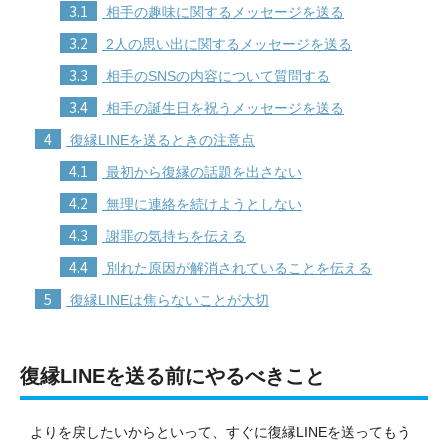
3.1
相手の趣味に関するメッセージを送る
3.2
2人の思い出に関するメッセージを送る
3.3
相手のSNSの内容について質問する
3.4
相手の誕生日を祝うメッセージを送る
4
復縁LINEを送るときの注意点
4.1
最初から復縁の話題を出さない
4.2
無理に連絡を続けようとしない
4.3
謝罪の気持ちを伝える
4.4
別れた原因が解消されていることを伝える
5
復縁LINEは焦らないことが大切
復縁LINEを送る前にやるべきこと
よりを戻したいからといって、すぐに復縁LINEを送ってもう