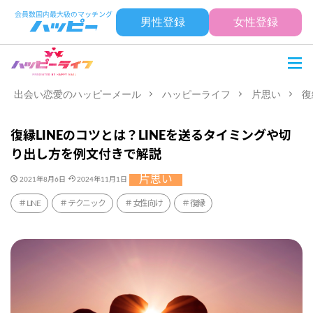
男性登録
女性登録
出会い恋愛のハッピーメール
ハッピーライフ
片思い
復
復縁LINEのコツとは？LINEを送るタイミングや切
り出し方を例文付きで解説
片思い
2021年8月6日
2024年11月1日
LINE
テクニック
女性向け
復縁