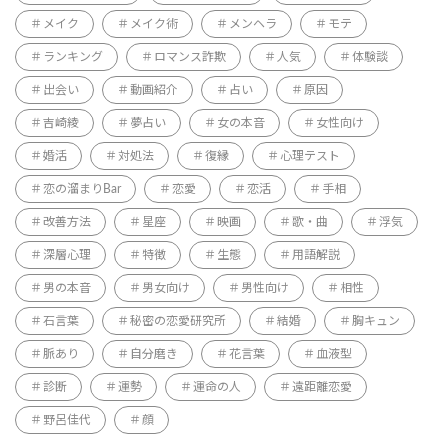
メイク
メイク術
メンヘラ
モテ
ランキング
ロマンス詐欺
人気
体験談
出会い
動画紹介
占い
原因
吉崎綾
夢占い
女の本音
女性向け
婚活
対処法
復縁
心理テスト
恋の溜まりBar
恋愛
恋活
手相
改善方法
星座
映画
歌・曲
浮気
深層心理
特徴
生態
用語解説
男の本音
男女向け
男性向け
相性
石言葉
秘密の恋愛研究所
結婚
胸キュン
脈あり
自分磨き
花言葉
血液型
診断
運勢
運命の人
遠距離恋愛
野呂佳代
顔