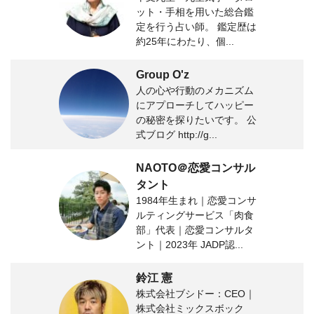
ット・手相を用いた総合鑑
定を行う占い師。 鑑定歴は
約25年にわたり、個...
Group O'z
人の心や行動のメカニズム
にアプローチしてハッピー
の秘密を探りたいです。 公
式ブログ http://g...
NAOTO＠恋愛コンサル
タント
1984年生まれ｜恋愛コンサ
ルティングサービス「肉食
部」代表｜恋愛コンサルタ
ント｜2023年 JADP認...
鈴江 憲
株式会社ブシドー：CEO｜
株式会社ミックスボック