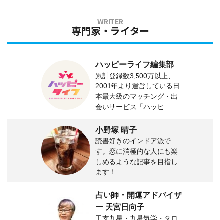
専門家・ライター
ハッピーライフ編集部
累計登録数3,500万以上、
2001年より運営している日
本最大級のマッチング・出
会いサービス「ハッピ...
小野塚 晴子
読書好きのインドア派で
す。恋に消極的な人にも楽
しめるような記事を目指し
ます！
占い師・開運アドバイザ
ー 天宮日向子
干支九星・九星気学・タロ