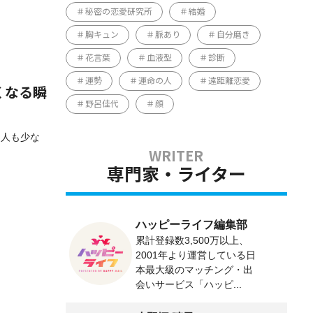
秘密の恋愛研究所
結婚
胸キュン
脈あり
自分磨き
花言葉
血液型
診断
運勢
運命の人
遠距離恋愛
くなる瞬
野呂佳代
顔
る人も少な
専門家・ライター
ハッピーライフ編集部
累計登録数3,500万以上、
2001年より運営している日
本最大級のマッチング・出
会いサービス「ハッピ...