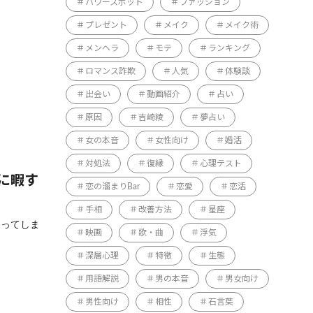
パワースポット
ファッション
プレゼント
メイク
メイク術
メンヘラ
モテ
ランキング
ロマンス詐欺
人気
体験談
出会い
動画紹介
占い
原因
吉崎綾
夢占い
女の本音
女性向け
婚活
対処法
復縁
心理テスト
に暇す
恋の溜まりBar
恋愛
恋活
手相
改善方法
星座
わってしま
映画
歌・曲
浮気
深層心理
特徴
生態
用語解説
男の本音
男女向け
男性向け
相性
石言葉