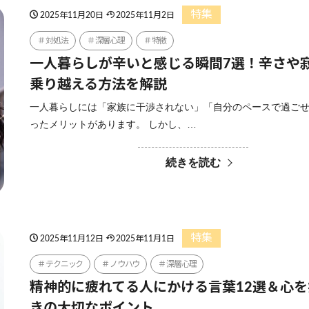
特集
2025年11月20日
2025年11月2日
対処法
深層心理
特徴
一人暮らしが辛いと感じる瞬間7選！辛さや
乗り越える方法を解説
一人暮らしには「家族に干渉されない」「自分のペースで過ご
ったメリットがあります。 しかし、…
続きを読む
特集
2025年11月12日
2025年11月1日
テクニック
ノウハウ
深層心理
精神的に疲れてる人にかける言葉12選＆心
きの大切なポイント