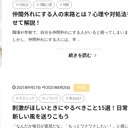
対処法
深層心理
特徴
仲間外れにする人の末路とは？心理や対処法
せて解説！
職場や学校で、自分を仲間外れにする人がいると困ってしまい
しかし、仲間外れにする人には、辛…
続きを読む
特集
2025年9月17日
2025年8月20日
テクニック
ノウハウ
男女向け
刺激がほしいときにやるべきこと15選！日
新しい風を送りこもう
「なんだか毎日が退屈だな」「もっとワクワクしたい！」と感