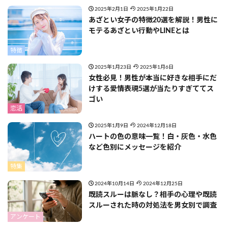
2025年2月1日
2025年1月22日
あざとい女子の特徴20選を解説！男性に
モテるあざとい行動やLINEとは
特徴
2025年1月23日
2025年1月6日
女性必見！男性が本当に好きな相手にだ
けする愛情表現5選が当たりすぎててス
ゴい
恋活
2025年1月9日
2024年12月18日
ハートの色の意味一覧！白・灰色・水色
など色別にメッセージを紹介
特集
2024年10月14日
2024年12月25日
既読スルーは脈なし？相手の心理や既読
スルーされた時の対処法を男女別で調査
アンケート