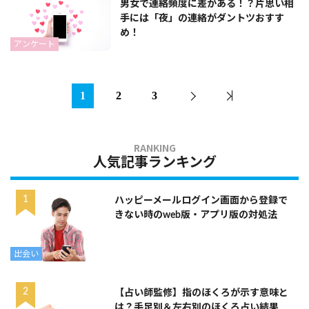
男女で連絡頻度に差がある！？片思い相
手には「夜」の連絡がダントツおすす
め！
アンケート
1
2
3
人気記事ランキング
ハッピーメールログイン画面から登録で
きない時のweb版・アプリ版の対処法
出会い
【占い師監修】指のほくろが示す意味と
は？手足別＆左右別のほくろ占い結果