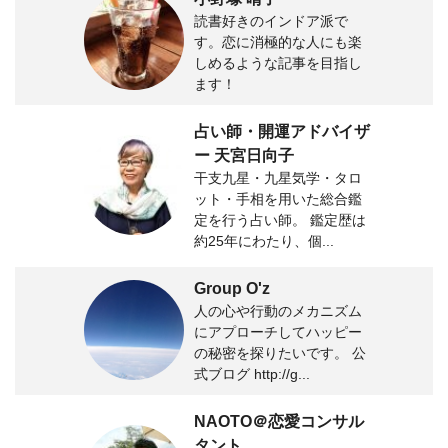
読書好きのインドア派で
す。恋に消極的な人にも楽
しめるような記事を目指し
ます！
占い師・開運アドバイザ
ー 天宮日向子
干支九星・九星気学・タロ
ット・手相を用いた総合鑑
定を行う占い師。 鑑定歴は
約25年にわたり、個...
Group O'z
人の心や行動のメカニズム
にアプローチしてハッピー
の秘密を探りたいです。 公
式ブログ http://g...
NAOTO＠恋愛コンサル
タント