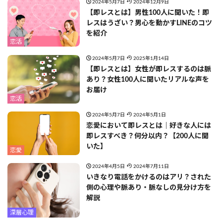
2024年5月7日
2024年12月9日
【即レスとは】男性100人に聞いた！即
レスはうざい？男心を動かすLINEのコツ
を紹介
恋活
2024年5月7日
2025年1月14日
【即レスとは】女性が即レスするのは脈
あり？女性100人に聞いたリアルな声を
お届け
恋活
2024年5月7日
2024年5月1日
恋愛において即レスとは｜好きな人には
即レスすべき？何分以内？【200人に聞
いた】
恋愛
2024年4月5日
2024年7月11日
いきなり電話をかけるのはアリ？された
側の心理や脈あり・脈なしの見分け方を
解説
深層心理