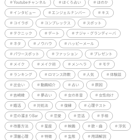
Youtubeチャンネル
ほくろ占い
ほのか
インタビュー
エンジェルナンバー
キス
コイラボ
コンプレックス
スポット
テクニック
デート
ナジャ・グランディーバ
ネタ
ノウハウ
ハッピーメール
パワースポット
ファッション
プレゼント
メイク
メイク術
メンヘラ
モテ
ランキング
ロマンス詐欺
人気
体験談
出会い
動画紹介
占い
原因
吉崎綾
夢占い
女の本音
女性向け
婚活
対処法
復縁
心理テスト
恋の溜まりBar
恋愛
恋活
手相
改善方法
星座
映画
歌・曲
浮気
深層心理
特徴
生態
用語解説