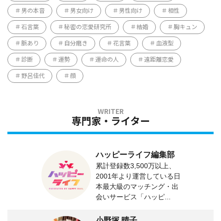
男の本音
男女向け
男性向け
相性
石言葉
秘密の恋愛研究所
結婚
胸キュン
脈あり
自分磨き
花言葉
血液型
診断
運勢
運命の人
遠距離恋愛
野呂佳代
顔
専門家・ライター
ハッピーライフ編集部
累計登録数3,500万以上、
2001年より運営している日
本最大級のマッチング・出
会いサービス「ハッピ...
小野塚 晴子