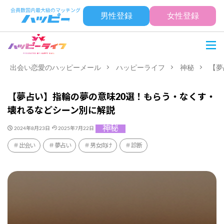
男性登録
女性登録
出会い恋愛のハッピーメール
ハッピーライフ
神秘
【夢
【夢占い】指輪の夢の意味20選！もらう・なくす・
壊れるなどシーン別に解説
神秘
2024年8月23日
2025年7月22日
出会い
夢占い
男女向け
診断