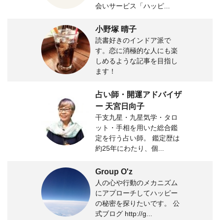
会いサービス「ハッピ...
小野塚 晴子
読書好きのインドア派で
す。恋に消極的な人にも楽
しめるような記事を目指し
ます！
占い師・開運アドバイザ
ー 天宮日向子
干支九星・九星気学・タロ
ット・手相を用いた総合鑑
定を行う占い師。 鑑定歴は
約25年にわたり、個...
Group O'z
人の心や行動のメカニズム
にアプローチしてハッピー
の秘密を探りたいです。 公
式ブログ http://g...