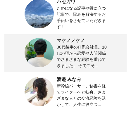
ハセガワ
ためになる記事や役に立つ
記事で、悩みを解決するお
手伝いをさせていただきま
す！
マケノノケノ
30代後半のIT系会社員。10
代の頃から恋愛や人間関係
でさまざまな経験を重ねて
きました。 今でこそ...
渡邉 みなみ
新幹線パーサー、秘書を経
てライターへと転身。さま
ざまな人との交流経験を活
かして、人生に役立つ...