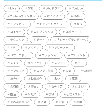
LINE
SNS
Webドラマ
Youtube
Youtubeチャンネル
ほくろ占い
ほのか
インタビュー
エンジェルナンバー
キス
コイラボ
コンプレックス
スポット
テクニック
デート
ナジャ・グランディーバ
ネタ
ノウハウ
ハッピーメール
パワースポット
ファッション
プレゼント
メイク
メイク術
メンヘラ
モテ
ランキング
ロマンス詐欺
人気
体験談
出会い
動画紹介
占い
原因
吉崎綾
夢占い
女の本音
女性向け
婚活
対処法
復縁
心理テスト
恋の溜まりBar
恋愛
恋活
手相