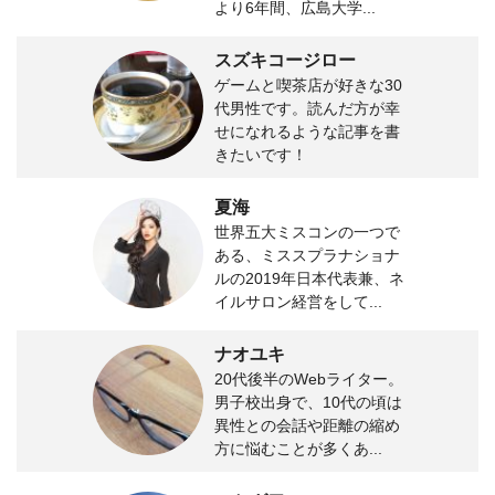
より6年間、広島大学...
スズキコージロー
ゲームと喫茶店が好きな30
代男性です。読んだ方が幸
せになれるような記事を書
きたいです！
夏海
世界五大ミスコンの一つで
ある、ミススプラナショナ
ルの2019年日本代表兼、ネ
イルサロン経営をして...
ナオユキ
20代後半のWebライター。
男子校出身で、10代の頃は
異性との会話や距離の縮め
方に悩むことが多くあ...