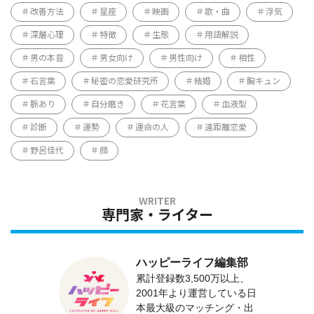
改善方法
星座
映画
歌・曲
浮気
深層心理
特徴
生態
用語解説
男の本音
男女向け
男性向け
相性
石言葉
秘密の恋愛研究所
結婚
胸キュン
脈あり
自分磨き
花言葉
血液型
診断
運勢
運命の人
遠距離恋愛
野呂佳代
顔
専門家・ライター
ハッピーライフ編集部
累計登録数3,500万以上、
2001年より運営している日
本最大級のマッチング・出