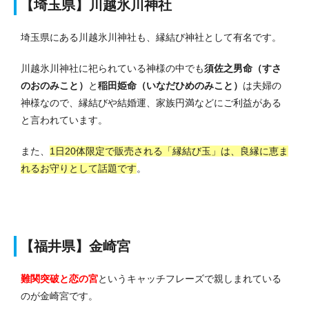
【埼玉県】川越氷川神社
埼玉県にある川越氷川神社も、縁結び神社として有名です。
川越氷川神社に祀られている神様の中でも
須佐之男命（すさ
のおのみこと）
と
稲田姫命（いなだひめのみこと）
は夫婦の
神様なので、縁結びや結婚運、家族円満などにご利益がある
と言われています。
また、
1日20体限定で販売される「縁結び玉」は、良縁に恵ま
れるお守りとして話題です
。
【福井県】金崎宮
難関突破と恋の宮
というキャッチフレーズで親しまれている
のが金崎宮です。