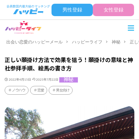
男性登録
女性登録
出会い恋愛のハッピーメール
ハッピーライフ
神秘
正し
正しい願掛け方法で効果を狙う！願掛けの意味と神
社参拝手順、絵馬の書き方
神秘
2022年4月15日
2025年7月22日
ノウハウ
恋愛
男女向け