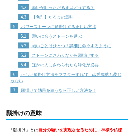
4.2
願いが叶っただるまはどうする？
4.3
【色別】だるまの意味
5
パワーストーンに願掛けする正しい方法
5.1
願いに合うストーンを選ぶ
5.2
願いごとはひとつ！詳細に命令するように
5.3
ストーンにさわりながら願掛けする
5.4
ほかの人にさわられたら浄化が必要
6
正しい願掛け方法をマスターすれば、恋愛成就も夢じ
ゃない
7
願掛けで効果を狙うなら正しい方法を！
願掛けの意味
「願掛け」とは
自分の願いを実現させるために、神様や仏様