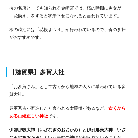
桜の名所としても知られる金崎宮では、
桜の時期に男女が
「花換え」をすると将来幸せになれると言われています
。
桜の時期には「花換まつり」が行われているので、春の参拝
がおすすめです。
【滋賀県】多賀大社
「お多賀さん」として古くから地域の人々に慕われている多
賀大社。
豊臣秀吉が寄進したと言われる太閤橋があるなど、
古くから
ある由緒正しい神社
です。
伊邪那岐大神（いざなぎのおおかみ）
と
伊邪那美大神（いざ
なみのおおかみ）
という夫婦の神様が祀られていることか