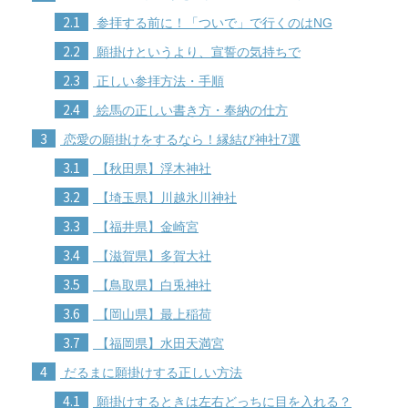
2.1
参拝する前に！「ついで」で行くのはNG
2.2
願掛けというより、宣誓の気持ちで
2.3
正しい参拝方法・手順
2.4
絵馬の正しい書き方・奉納の仕方
3
恋愛の願掛けをするなら！縁結び神社7選
3.1
【秋田県】浮木神社
3.2
【埼玉県】川越氷川神社
3.3
【福井県】金崎宮
3.4
【滋賀県】多賀大社
3.5
【鳥取県】白兎神社
3.6
【岡山県】最上稲荷
3.7
【福岡県】水田天満宮
4
だるまに願掛けする正しい方法
4.1
願掛けするときは左右どっちに目を入れる？