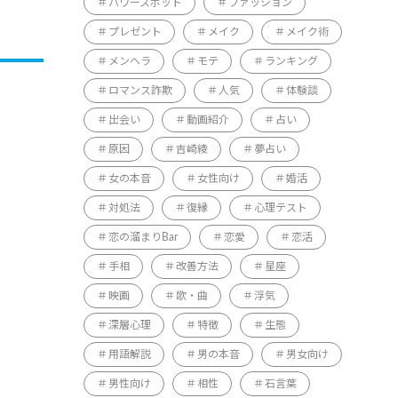
パワースポット
ファッション
プレゼント
メイク
メイク術
メンヘラ
モテ
ランキング
ロマンス詐欺
人気
体験談
出会い
動画紹介
占い
原因
吉崎綾
夢占い
女の本音
女性向け
婚活
対処法
復縁
心理テスト
恋の溜まりBar
恋愛
恋活
手相
改善方法
星座
映画
歌・曲
浮気
深層心理
特徴
生態
用語解説
男の本音
男女向け
男性向け
相性
石言葉