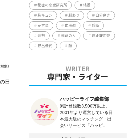
秘密の恋愛研究所
結婚
胸キュン
脈あり
自分磨き
花言葉
血液型
診断
運勢
運命の人
遠距離恋愛
野呂佳代
顔
専門家・ライター
母の日
ハッピーライフ編集部
累計登録数3,500万以上、
2001年より運営している日
本最大級のマッチング・出
会いサービス「ハッピ...