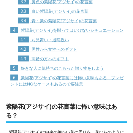
3.2
黄色の紫陽花(アジサイ)の花言葉
3.3
白い紫陽花(アジサイ)の花言葉
3.4
青・紫の紫陽花(アジサイ)の花言葉
4
紫陽花(アジサイ)を贈ってはいけないシチュエーション
4.1
お見舞い・退院祝い
4.2
男性から女性へのギフト
4.3
高齢の方へのギフト
5
好きな人に気持ちのこもった贈り物をしよう
6
紫陽花(アジサイ)の花言葉には怖い意味もある！プレゼ
ントにはNGなケースもあるので要注意
紫陽花(アジサイ)の花言葉に怖い意味はあ
る？
紫陽花(アジサイ)は中央の細かい花の周りを、花びらのように