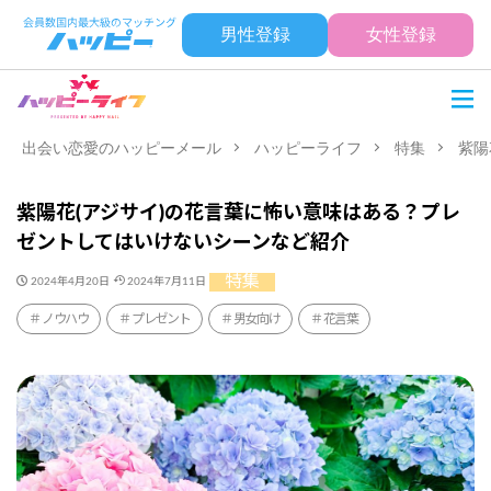
男性登録
女性登録
出会い恋愛のハッピーメール
ハッピーライフ
特集
紫陽
紫陽花(アジサイ)の花言葉に怖い意味はある？プレ
ゼントしてはいけないシーンなど紹介
特集
2024年4月20日
2024年7月11日
ノウハウ
プレゼント
男女向け
花言葉