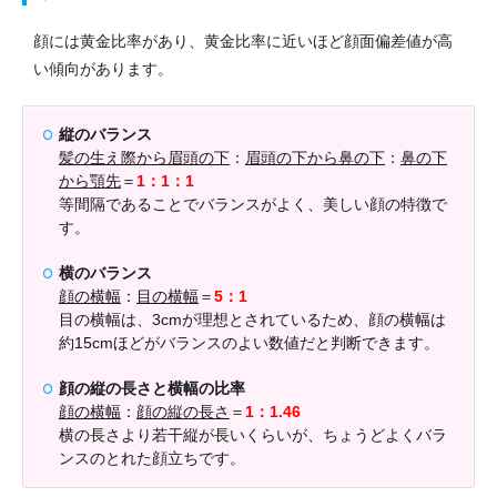
顔には黄金比率があり、黄金比率に近いほど顔面偏差値が高
い傾向があります。
縦のバランス
髪の生え際から眉頭の下
：
眉頭の下から鼻の下
：
鼻の下
から顎先
＝
1：1：1
等間隔であることでバランスがよく、美しい顔の特徴で
す。
横のバランス
顔の横幅
：
目の横幅
＝
5：1
目の横幅は、3cmが理想とされているため、顔の横幅は
約15cmほどがバランスのよい数値だと判断できます。
顔の縦の長さと横幅の比率
顔の横幅
：
顔の縦の長さ
＝
1：1.46
横の長さより若干縦が長いくらいが、ちょうどよくバラ
ンスのとれた顔立ちです。