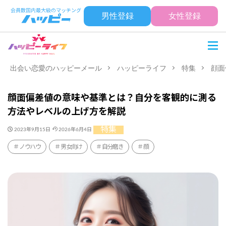
男性登録
女性登録
出会い恋愛のハッピーメール
ハッピーライフ
特集
顔面
顔面偏差値の意味や基準とは？自分を客観的に測る
方法やレベルの上げ方を解説
特集
2023年9月15日
2026年6月4日
ノウハウ
男女向け
自分磨き
顔