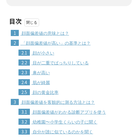
目次
1
顔面偏差値の意味とは？
2
「顔面偏差値が高い」の基準とは？
2.1
顔が小さい
2.2
目が二重でぱっちりしている
2.3
鼻が高い
2.4
肌が綺麗
2.5
顔の黄金比率
3
顔面偏差値を客観的に測る方法とは？
3.1
顔面偏差値がわかる診断アプリを使う
3.2
幼稚園〜小学生くらいの子に聞く
3.3
自分が誰に似ているのかを聞く