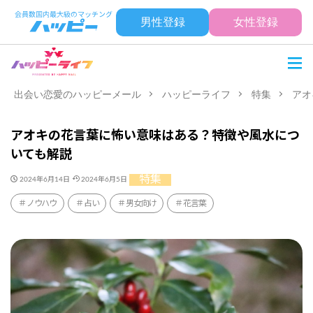
男性登録
女性登録
出会い恋愛のハッピーメール
ハッピーライフ
特集
アオ
アオキの花言葉に怖い意味はある？特徴や風水につ
いても解説
特集
2024年6月14日
2024年6月5日
ノウハウ
占い
男女向け
花言葉