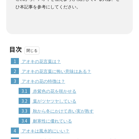
ひ本記事を参考にしてください。
目次
1
アオキの花言葉は？
2
アオキの花言葉に怖い意味はある？
3
アオキの花の特徴は？
3.1
赤紫色の花を咲かせる
3.2
葉がツヤツヤしている
3.3
秋から冬にかけて赤い実が熟す
3.4
耐寒性に優れている
4
アオキは風水的にいい？