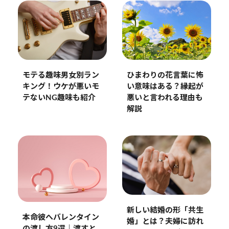
モテる趣味男女別ラン
ひまわりの花言葉に怖
キング！ウケが悪いモ
い意味はある？縁起が
テないNG趣味も紹介
悪いと言われる理由も
解説
新しい結婚の形「共生
本命彼へバレンタイン
婚」とは？夫婦に訪れ
の渡し方9選｜渡すと