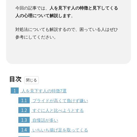
今回の記事では、
人を見下す人の特徴と見下してくる
人の心理について解説します
。
対処法についても解説するので、困っている人はぜひ
参考にしてください。
目次
1
人を見下す人の特徴7選
1.1
プライドが高くて負けず嫌い
1.2
すぐに人と比べようとする
1.3
自慢話が多い
1.4
いちいち揚げ足を取ってくる