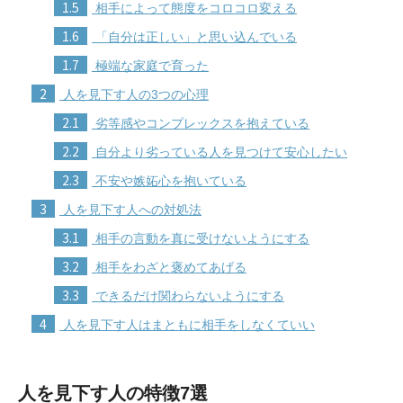
1.5
相手によって態度をコロコロ変える
1.6
「自分は正しい」と思い込んでいる
1.7
極端な家庭で育った
2
人を見下す人の3つの心理
2.1
劣等感やコンプレックスを抱えている
2.2
自分より劣っている人を見つけて安心したい
2.3
不安や嫉妬心を抱いている
3
人を見下す人への対処法
3.1
相手の言動を真に受けないようにする
3.2
相手をわざと褒めてあげる
3.3
できるだけ関わらないようにする
4
人を見下す人はまともに相手をしなくていい
人を見下す人の特徴7選