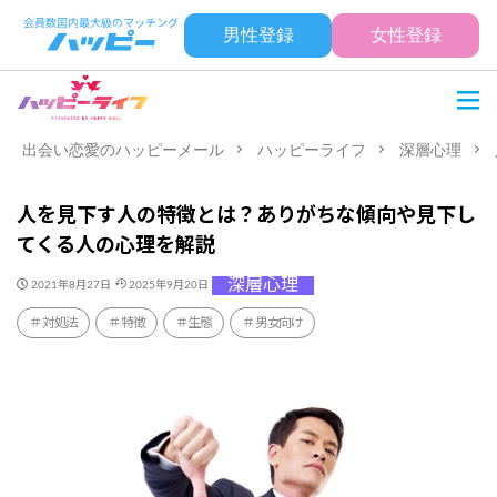
男性登録
女性登録
出会い恋愛のハッピーメール
ハッピーライフ
深層心理
人を見下す人の特徴とは？ありがちな傾向や見下し
てくる人の心理を解説
深層心理
2021年8月27日
2025年9月20日
対処法
特徴
生態
男女向け