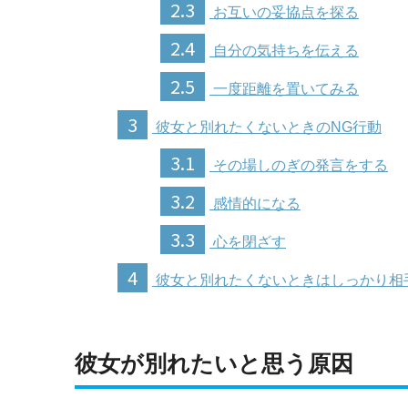
2.3
お互いの妥協点を探る
2.4
自分の気持ちを伝える
2.5
一度距離を置いてみる
3
彼女と別れたくないときのNG行動
3.1
その場しのぎの発言をする
3.2
感情的になる
3.3
心を閉ざす
4
彼女と別れたくないときはしっかり相
彼女が別れたいと思う原因