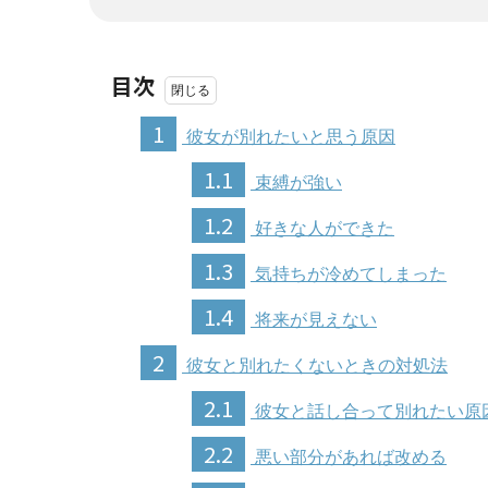
目次
1
彼女が別れたいと思う原因
1.1
束縛が強い
1.2
好きな人ができた
1.3
気持ちが冷めてしまった
1.4
将来が見えない
2
彼女と別れたくないときの対処法
2.1
彼女と話し合って別れたい原
2.2
悪い部分があれば改める