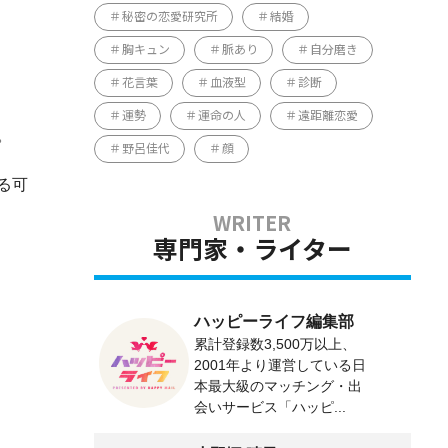
秘密の恋愛研究所
結婚
胸キュン
脈あり
自分磨き
花言葉
血液型
診断
運勢
運命の人
遠距離恋愛
。
野呂佳代
顔
る可
専門家・ライター
ハッピーライフ編集部
累計登録数3,500万以上、
2001年より運営している日
本最大級のマッチング・出
会いサービス「ハッピ...