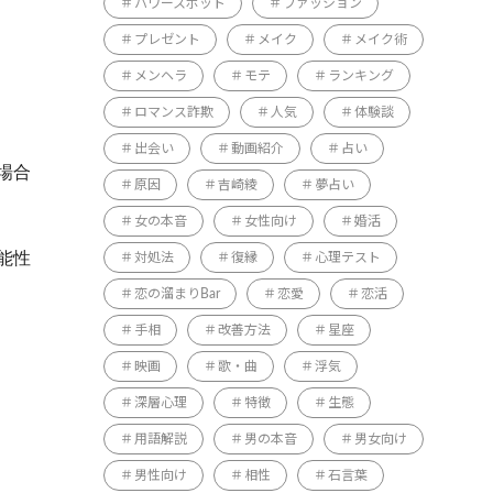
パワースポット
ファッション
プレゼント
メイク
メイク術
メンヘラ
モテ
ランキング
ロマンス詐欺
人気
体験談
出会い
動画紹介
占い
場合
原因
吉崎綾
夢占い
女の本音
女性向け
婚活
能性
対処法
復縁
心理テスト
恋の溜まりBar
恋愛
恋活
手相
改善方法
星座
映画
歌・曲
浮気
深層心理
特徴
生態
用語解説
男の本音
男女向け
男性向け
相性
石言葉