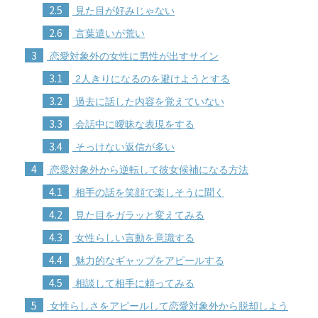
2.5
見た目が好みじゃない
2.6
言葉遣いが荒い
3
恋愛対象外の女性に男性が出すサイン
3.1
2人きりになるのを避けようとする
3.2
過去に話した内容を覚えていない
3.3
会話中に曖昧な表現をする
3.4
そっけない返信が多い
4
恋愛対象外から逆転して彼女候補になる方法
4.1
相手の話を笑顔で楽しそうに聞く
4.2
見た目をガラッと変えてみる
4.3
女性らしい言動を意識する
4.4
魅力的なギャップをアピールする
4.5
相談して相手に頼ってみる
5
女性らしさをアピールして恋愛対象外から脱却しよう