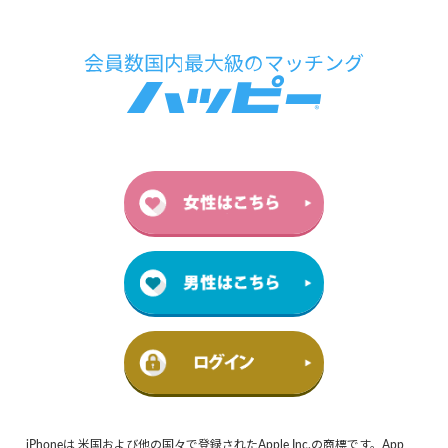
iPhoneは 米国および他の国々で登録されたApple Inc.の商標です。App