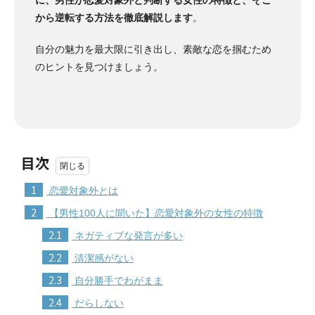
から逆転する方法を徹底解説します
。
自分の魅力を最大限に引き出し、素敵な恋を掴むため
のヒントを見つけましょう。
目次
1
恋愛対象外とは
2
【男性100人に聞いた】恋愛対象外の女性の特徴
2.1
ネガティブな発言が多い
2.2
清潔感がない
2.3
自分勝手でわがまま
2.4
だらしない