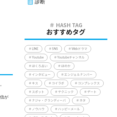
診断
おすすめタグ
LINE
SNS
Webドラマ
Youtube
Youtubeチャンネル
ほくろ占い
ほのか
インタビュー
エンジェルナンバー
キス
コイラボ
コンプレックス
か。
スポット
テクニック
デート
返信が
ナジャ・グランディーバ
ネタ
ノウハウ
ハッピーメール