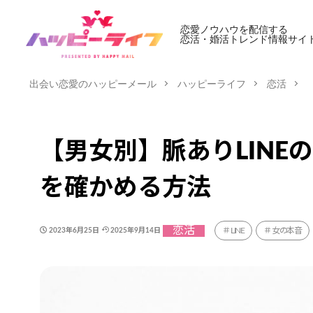
恋愛ノウハウを配信する
恋活・婚活トレンド情報サイ
出会い恋愛のハッピーメール
ハッピーライフ
恋活
【男女別】脈ありLIN
を確かめる方法
恋活
LINE
女の本音
2023年6月25日
2025年9月14日