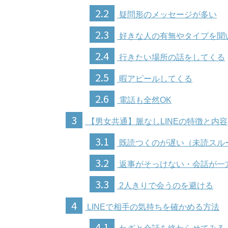
2.2
疑問形のメッセージが多い
2.3
好きな人の有無やタイプを聞
2.4
行きたい場所の話をしてくる
2.5
暇アピールしてくる
2.6
電話も全然OK
3
【男女共通】脈なしLINEの特徴と内容
3.1
既読つくのが遅い（未読スル
3.2
返事がそっけない・会話が一
3.3
2人きりで会うのを避ける
4
LINEで相手の気持ちを確かめる方法
4.1