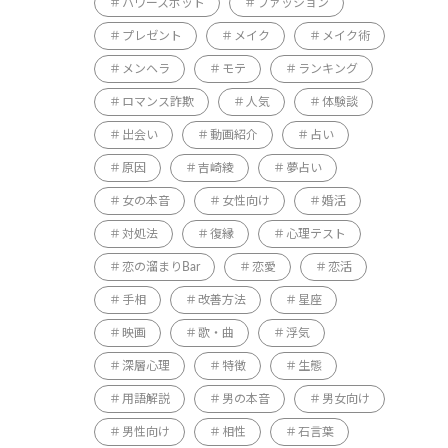
。
パワースポット
ファッション
プレゼント
メイク
メイク術
メンヘラ
モテ
ランキング
ロマンス詐欺
人気
体験談
出会い
動画紹介
占い
原因
吉崎綾
夢占い
女の本音
女性向け
婚活
対処法
復縁
心理テスト
恋の溜まりBar
恋愛
恋活
手相
改善方法
星座
映画
歌・曲
浮気
深層心理
特徴
生態
用語解説
男の本音
男女向け
男性向け
相性
石言葉