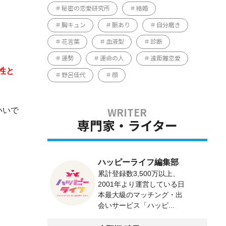
秘密の恋愛研究所
結婚
胸キュン
脈あり
自分磨き
花言葉
血液型
診断
運勢
運命の人
遠距離恋愛
性と
野呂佳代
顔
いいで
専門家・ライター
ハッピーライフ編集部
累計登録数3,500万以上、
2001年より運営している日
本最大級のマッチング・出
会いサービス「ハッピ...