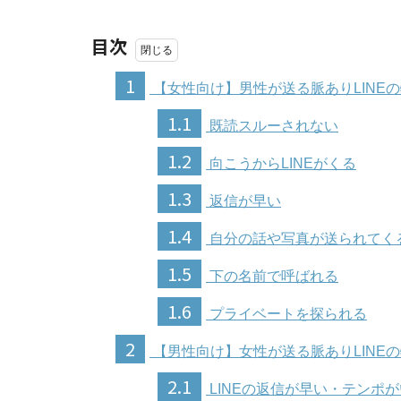
目次
1
【女性向け】男性が送る脈ありLINE
1.1
既読スルーされない
1.2
向こうからLINEがくる
1.3
返信が早い
1.4
自分の話や写真が送られてく
1.5
下の名前で呼ばれる
1.6
プライベートを探られる
2
【男性向け】女性が送る脈ありLINE
2.1
LINEの返信が早い・テンポ