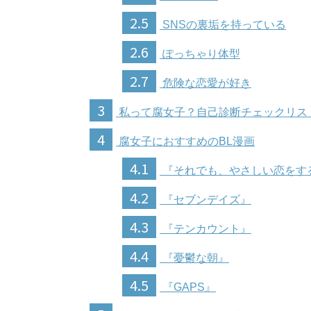
2.5
SNSの裏垢を持っている
2.6
ぽっちゃり体型
2.7
危険な恋愛が好き
3
私って腐女子？自己診断チェックリス
4
腐女子におすすめのBL漫画
4.1
『それでも、やさしい恋をす
4.2
『セブンデイズ』
4.3
『テンカウント』
4.4
『憂鬱な朝』
4.5
『GAPS』