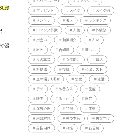
パワースポット
ファッション
BL漫
プレゼント
メイク
メイク術
メンヘラ
モテ
ランキング
う。
ロマンス詐欺
人気
体験談
出会い
動画紹介
占い
家や漫
原因
吉崎綾
夢占い
女の本音
女性向け
婚活
対処法
復縁
心理テスト
恋の溜まりBar
恋愛
恋活
手相
改善方法
星座
映画
歌・曲
浮気
深層心理
特徴
生態
用語解説
男の本音
男女向け
男性向け
相性
石言葉