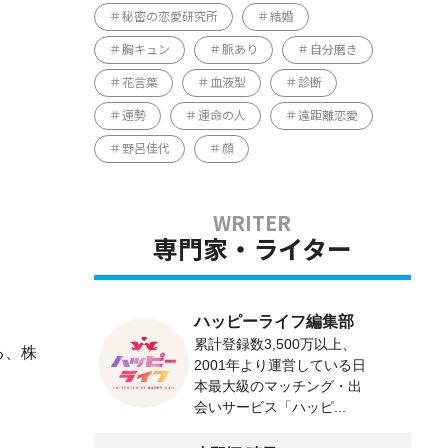
秘密の恋愛研究所
結婚
胸キュン
脈あり
自分磨き
花言葉
血液型
診断
運勢
運命の人
遠距離恋愛
野呂佳代
顔
専門家・ライター
ハッピーライフ編集部
累計登録数3,500万以上、
る、株
2001年より運営している日
本最大級のマッチング・出
会いサービス「ハッピ...