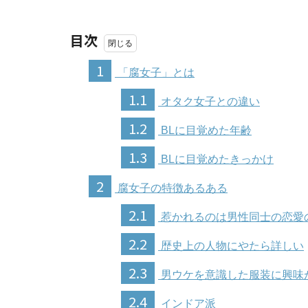
目次
1
「腐女子」とは
1.1
オタク女子との違い
1.2
BLに目覚めた年齢
1.3
BLに目覚めたきっかけ
2
腐女子の特徴あるある
2.1
惹かれるのは男性同士の恋愛
2.2
歴史上の人物にやたら詳しい
2.3
男ウケを意識した服装に興味
2.4
インドア派