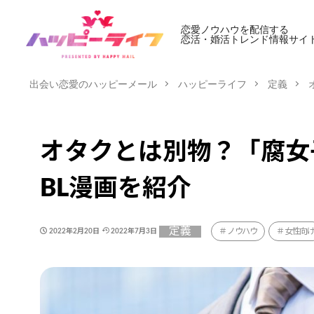
恋愛ノウハウを配信する
恋活・婚活トレンド情報サイ
出会い恋愛のハッピーメール
ハッピーライフ
定義
オタクとは別物？「腐女
BL漫画を紹介
定義
ノウハウ
女性向
2022年2月20日
2022年7月3日