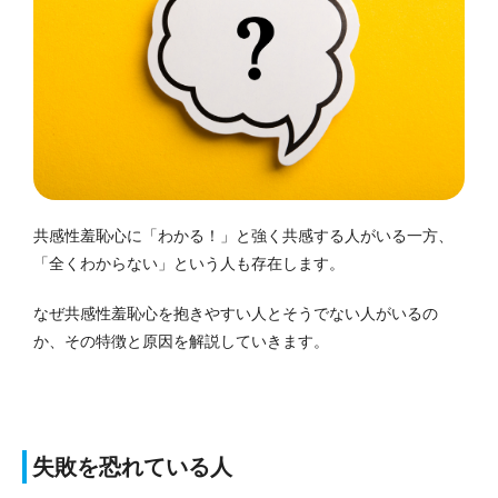
共感性羞恥心に「わかる！」と強く共感する人がいる一方、
「全くわからない」という人も存在します。
なぜ共感性羞恥心を抱きやすい人とそうでない人がいるの
か、その特徴と原因を解説していきます。
失敗を恐れている人