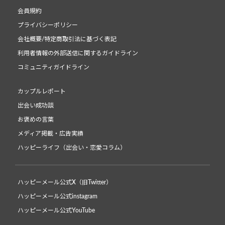
会員規約
プライバシーポリシー
会社概要/特定商取引法に基づく表記
利用者情報の外部送信に関するガイドライン
コミュニティガイドライン
カップルレポート
出会い成功談
お褒めの言葉
メディア掲載・広告実績
ハッピーライフ（出会い・恋愛コラム）
ハッピーメール公式X（旧Twitter）
ハッピーメール公式instagram
ハッピーメール公式YouTube