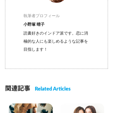
執筆者プロフィール
小野塚 晴子
読書好きのインドア派です。恋に消
極的な人にも楽しめるような記事を
目指します！
関連記事
Related Articles