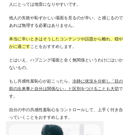
人にとっては地雷になりやすいです。
他人の失敗や恥ずかしい場面を見るのが辛い、と感じるので
あれば無理する必要はありません。
本当に辛いときはそうしたコンテンツや話題から離れ、穏や
かに過ごす
ことをおすすめします。
とはいえ、ハプニング場面と全く無関係というわけにはいか
ないもの。
もし共感性羞恥心が起こったら、
冷静に状況を分析し「目の
前の出来事と自分は関係ない」と区別をつけることも大切
で
す。
自分の中の共感性羞恥心をコントロールして、上手く付き合
っていくことをおすすめします。