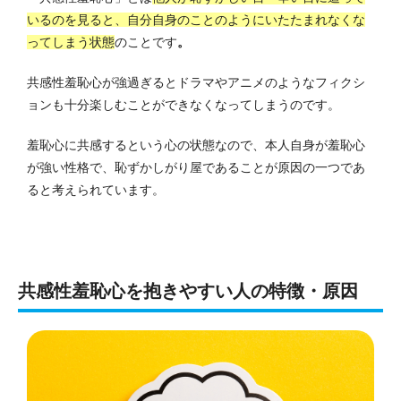
いるのを見ると、自分自身のことのようにいたたまれなくな
ってしまう状態
のことです
。
共感性羞恥心が強過ぎるとドラマやアニメのようなフィクシ
ョンも十分楽しむことができなくなってしまうのです。
羞恥心に共感するという心の状態なので、本人自身が羞恥心
が強い性格で、恥ずかしがり屋であることが原因の一つであ
ると考えられています。
共感性羞恥心を抱きやすい人の特徴・原因