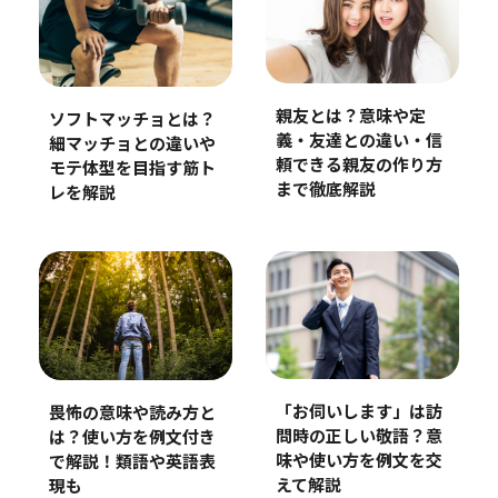
親友とは？意味や定
ソフトマッチョとは？
義・友達との違い・信
細マッチョとの違いや
頼できる親友の作り方
モテ体型を目指す筋ト
まで徹底解説
レを解説
「お伺いします」は訪
畏怖の意味や読み方と
問時の正しい敬語？意
は？使い方を例文付き
味や使い方を例文を交
で解説！類語や英語表
えて解説
現も