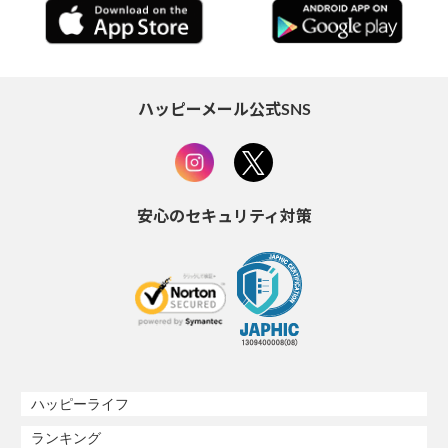
ハッピーメール公式SNS
安心のセキュリティ対策
ハッピーライフ
ランキング