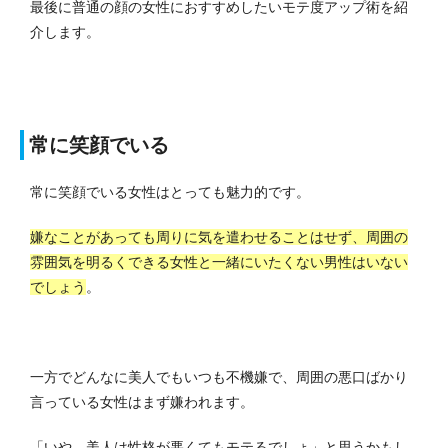
最後に普通の顔の女性におすすめしたいモテ度アップ術を紹
介します。
常に笑顔でいる
常に笑顔でいる女性はとっても魅力的です。
嫌なことがあっても周りに気を遣わせることはせず、周囲の
雰囲気を明るくできる女性と一緒にいたくない男性はいない
でしょう
。
一方でどんなに美人でもいつも不機嫌で、周囲の悪口ばかり
言っている女性はまず嫌われます。
「いや、美人は性格が悪くてもモテるでしょ」と思うかもし