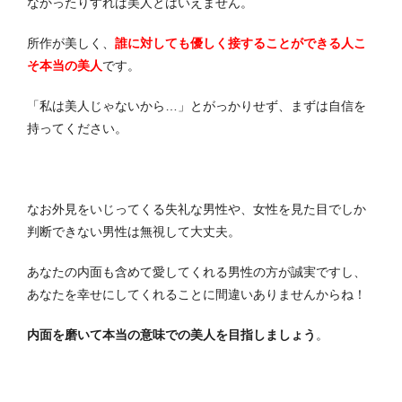
なかったりすれば美人とはいえません。
所作が美しく、
誰に対しても優しく接することができる人こ
そ本当の美人
です。
「私は美人じゃないから…」とがっかりせず、まずは自信を
持ってください。
なお外見をいじってくる失礼な男性や、女性を見た目でしか
判断できない男性は無視して大丈夫。
あなたの内面も含めて愛してくれる男性の方が誠実ですし、
あなたを幸せにしてくれることに間違いありませんからね！
内面を磨いて本当の意味での美人を目指しましょう
。