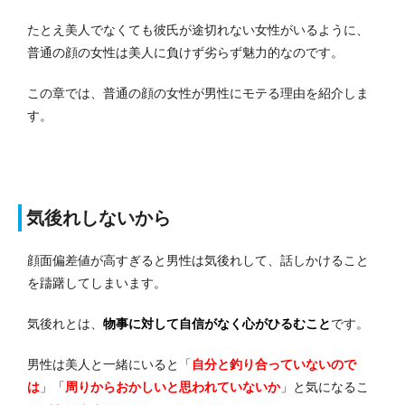
たとえ美人でなくても彼氏が途切れない女性がいるように、
普通の顔の女性は美人に負けず劣らず魅力的なのです。
この章では、普通の顔の女性が男性にモテる理由を紹介しま
す。
気後れしないから
顔面偏差値が高すぎると男性は気後れして、話しかけること
を躊躇してしまいます。
気後れとは、
物事に対して自信がなく心がひるむこと
です。
男性は美人と一緒にいると「
自分と釣り合っていないので
は
」「
周りからおかしいと思われていないか
」と気になるこ