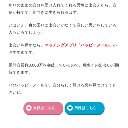
ありのままの自分を受け入れてくれる異性に出会えたら、自
信が持てて、前向きに生きられるはず。
とはいえ、身の回りに出会いがなくて寂しい思いをしている
人もいるでしょう。
出会いを探すなら、
マッチングアプリ「ハッピーメール」
が
おすすめです。
累計会員数3,000万を突破しているので、数多くの出会いが期
待できます。
ぜひハッピーメールで、自分らしく輝ける恋を見つけてくだ
さいね。
女性はこちら
男性はこちら