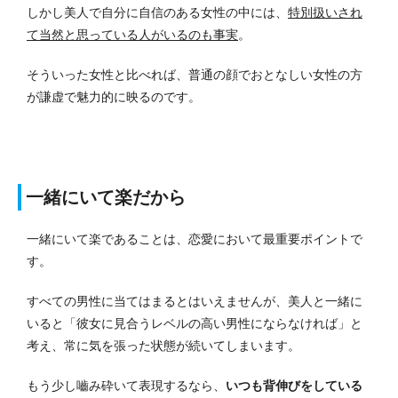
しかし美人で自分に自信のある女性の中には、
特別扱いされ
て当然と思っている人がいるのも事実
。
そういった女性と比べれば、普通の顔でおとなしい女性の方
が謙虚で魅力的に映るのです。
一緒にいて楽だから
一緒にいて楽であることは、恋愛において最重要ポイントで
す。
すべての男性に当てはまるとはいえませんが、美人と一緒に
いると「彼女に見合うレベルの高い男性にならなければ」と
考え、常に気を張った状態が続いてしまいます。
もう少し嚙み砕いて表現するなら、
いつも背伸びをしている