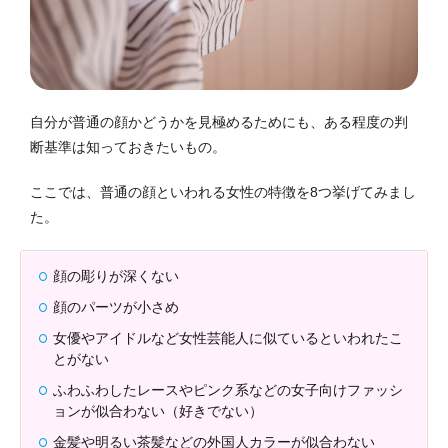
自分が普通の顔かどうかを見極めるためにも、ある程度の判
断基準は知っておきたいもの。
ここでは、普通の顔といわれる女性の特徴を8つ挙げてみまし
た。
顔の彫りが深くない
顔のパーツが小さめ
女優やアイドルなど女性芸能人に似ているといわれたこ
とがない
ふわふわしたレースやピンク系などの女子向けファッシ
ョンが似合わない（好きでない）
金髪や明るい茶髪などの外国人カラーが似合わない