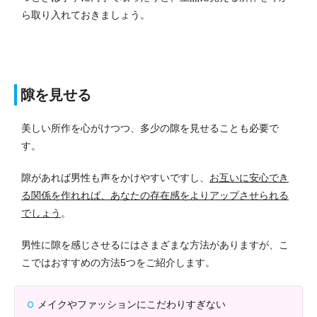
ら取り入れておきましょう。
隙を見せる
美しい所作を心がけつつ、多少の隙を見せることも必要で
す。
隙があれば男性も声をかけやすいですし、
お互いに安心でき
る関係を作れれば、あなたの存在感をよりアップさせられる
でしょう
。
男性に隙を感じさせるにはさまざまな方法がありますが、こ
こではおすすめの方法5つをご紹介します。
メイクやファッションにこだわりすぎない