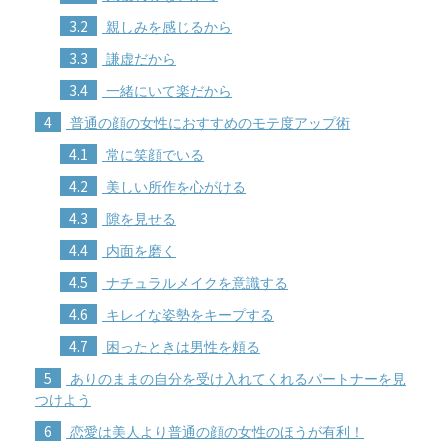
3.2
親しみを感じるから
3.3
謙虚だから
3.4
一緒にいて楽だから
4
普通の顔の女性におすすめのモテ度アップ術
4.1
常に笑顔でいる
4.2
美しい所作を心がける
4.3
隙を見せる
4.4
内面を磨く
4.5
ナチュラルメイクを意識する
4.6
キレイな姿勢をキープする
4.7
困ったときは男性を頼る
5
ありのままの自分を受け入れてくれるパートナーを見
つけよう
6
恋愛は美人より普通の顔の女性のほうが有利！