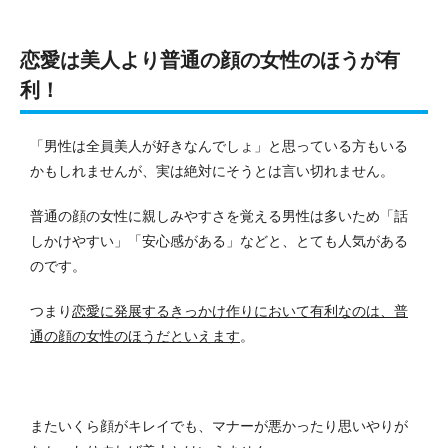
恋愛は美人より普通の顔の女性のほうが有
利！
「男性は全員美人が好きなんでしょ」と思っている方もいる
かもしれませんが、実は絶対にそうとは言い切れません。
普通の顔の女性に親しみやすさを覚える男性は多いため「話
しかけやすい」「安心感がある」などと、とても人気がある
のです。
つまり
恋愛に発展するきっかけ作りにおいて有利なのは、普
通の顔の女性のほうだといえます
。
またいくら顔がキレイでも、マナーが悪かったり思いやりが