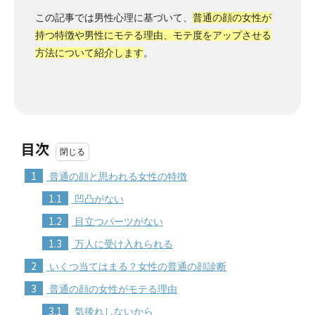
この記事では男性心理に基づいて、
普通の顔の女性が
持つ特徴や男性にモテる理由、モテ度をアップさせる
方法について紹介します
。
目次
1
普通の顔と思われる女性の特徴
1.1
凹凸がない
1.2
目立つパーツがない
1.3
万人に受け入れられる
2
いくつ当てはまる？女性の普通の顔診断
3
普通の顔の女性がモテる理由
3.1
気後れしないから