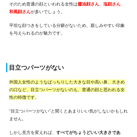
そのため普通の顔といわれる女性は
醬油顔さん
、
塩顔さん
、
和風顔さん
が多いでしょう。
平坦な顔つきをしている分癖がないため、親しみやすい印象
を与えられるのが魅力です。
目立つパーツがない
外国人女性のようなぱっちりした大きな目や高い鼻、大きめ
の口など、目立つパーツがないのも、普通の顔と思われる女
性の特徴です
。
“目立つパーツがない”と聞くとあまりいい気がしないかもしれ
ません。
しかし見方を変えれば、
すべてがちょうどいい大きさであ