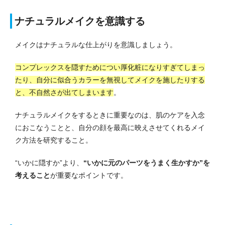
ナチュラルメイクを意識する
メイクはナチュラルな仕上がりを意識しましょう。
コンプレックスを隠すためについ厚化粧になりすぎてしまっ
たり、自分に似合うカラーを無視してメイクを施したりする
と、不自然さが出てしまいます
。
ナチュラルメイクをするときに重要なのは、肌のケアを入念
におこなうことと、自分の顔を最高に映えさせてくれるメイ
ク方法を研究すること。
“いかに隠すか”より、
“いかに元のパーツをうまく生かすか”を
考えること
が重要なポイントです。