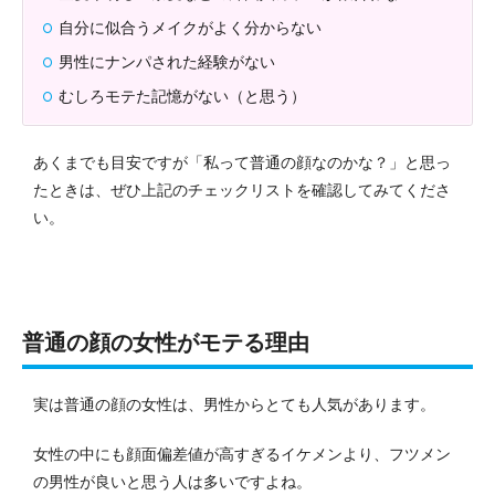
自分に似合うメイクがよく分からない
男性にナンパされた経験がない
むしろモテた記憶がない（と思う）
あくまでも目安ですが「私って普通の顔なのかな？」と思っ
たときは、ぜひ上記のチェックリストを確認してみてくださ
い。
普通の顔の女性がモテる理由
実は普通の顔の女性は、男性からとても人気があります。
女性の中にも顔面偏差値が高すぎるイケメンより、フツメン
の男性が良いと思う人は多いですよね。