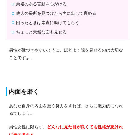
余裕のある言動を心がける
他人の長所を見つけたら声に出して褒める
困ったときは素直に助けてもらう
ちょっと天然な面も見せる
男性が近づきやすいように、ほどよく隙を見せるのは大切な
ことですよ。
内面を磨く
あなた自身の内面を磨く努力をすれば、さらに魅力的になれ
るでしょう。
男性女性に限らず、
どんなに見た目が良くても性格が悪けれ
ばモテません
。