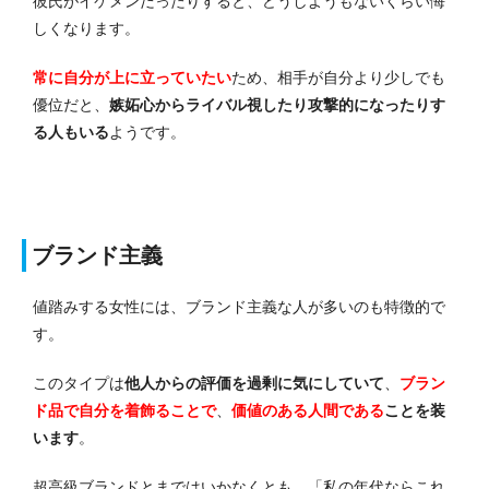
彼氏がイケメンだったりすると、どうしようもないくらい悔
しくなります。
常に自分が上に立っていたい
ため、相手が自分より少しでも
優位だと、
嫉妬心からライバル視したり攻撃的になったりす
る人もいる
ようです。
ブランド主義
値踏みする女性には、ブランド主義な人が多いのも特徴的で
す。
このタイプは
他人からの評価を過剰に気にしていて
、
ブラン
ド品で自分を着飾ることで
、
価値のある人間である
ことを装
います
。
超高級ブランドとまではいかなくとも、「私の年代ならこれ