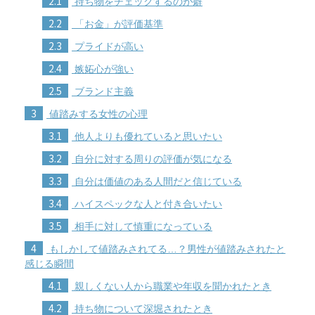
2.1
持ち物をチェックするのが癖
2.2
「お金」が評価基準
2.3
プライドが高い
2.4
嫉妬心が強い
2.5
ブランド主義
3
値踏みする女性の心理
3.1
他人よりも優れていると思いたい
3.2
自分に対する周りの評価が気になる
3.3
自分は価値のある人間だと信じている
3.4
ハイスペックな人と付き合いたい
3.5
相手に対して慎重になっている
4
もしかして値踏みされてる…？男性が値踏みされたと
感じる瞬間
4.1
親しくない人から職業や年収を聞かれたとき
4.2
持ち物について深堀されたとき