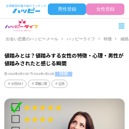
男性登録
女性登録
出会い恋愛のハッピーメール
ハッピーライフ
特徴
値踏
値踏みとは？値踏みする女性の特徴・心理・男性が
値踏みされたと感じる瞬間
特徴
2020年3月31日
2026年1月23日
女性向け
深層心理
生態