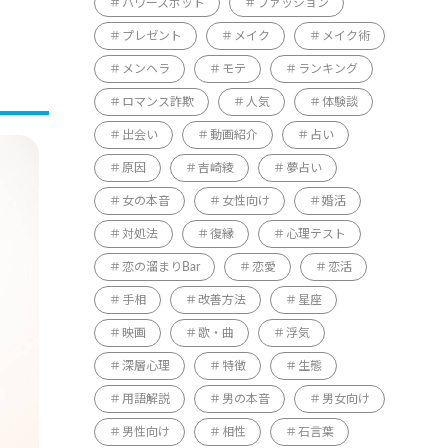
パワースポット
ファッション
プレゼント
メイク
メイク術
メンヘラ
モテ
ランキング
ロマンス詐欺
人気
体験談
出会い
動画紹介
占い
原因
吉崎綾
夢占い
女の本音
女性向け
婚活
対処法
復縁
心理テスト
恋の溜まりBar
恋愛
恋活
手相
改善方法
星座
映画
歌・曲
浮気
深層心理
特徴
生態
用語解説
男の本音
男女向け
男性向け
相性
石言葉