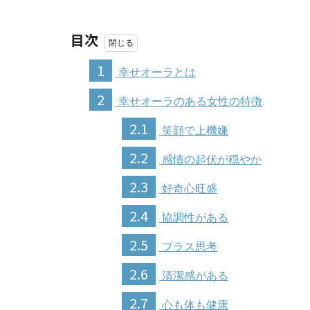
目次
1
幸せオーラとは
2
幸せオーラのある女性の特徴
2.1
笑顔で上機嫌
2.2
感情の起伏が穏やか
2.3
好奇心旺盛
2.4
協調性がある
2.5
プラス思考
2.6
清潔感がある
2.7
心も体も健康