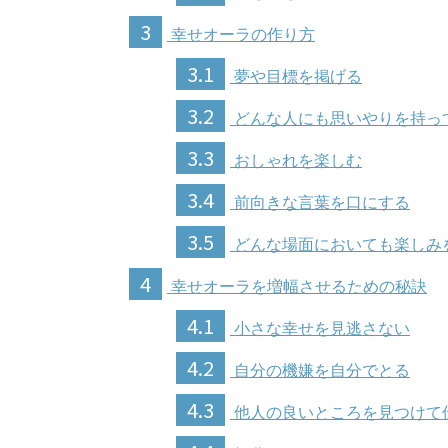
3
幸せオーラの作り方
3.1
夢や目標を掲げる
3.2
どんな人にも思いやりを持っ
3.3
おしゃれを楽しむ
3.4
前向きな言葉を口にする
3.5
どんな場面においても楽しみ
4
幸せオーラを増幅させるための秘訣
4.1
小さな幸せを見逃さない
4.2
自分の機嫌を自分でとる
4.3
他人の良いところを見つけて