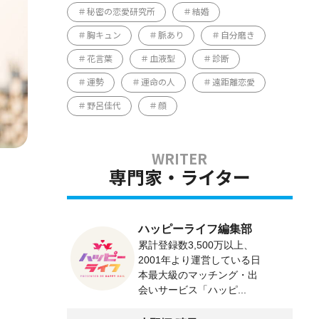
秘密の恋愛研究所
結婚
胸キュン
脈あり
自分磨き
花言葉
血液型
診断
運勢
運命の人
遠距離恋愛
野呂佳代
顔
専門家・ライター
ハッピーライフ編集部
累計登録数3,500万以上、
2001年より運営している日
本最大級のマッチング・出
会いサービス「ハッピ...