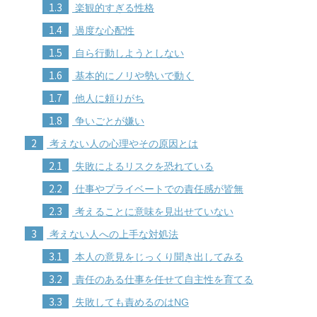
1.3
楽観的すぎる性格
1.4
過度な心配性
1.5
自ら行動しようとしない
1.6
基本的にノリや勢いで動く
1.7
他人に頼りがち
1.8
争いごとが嫌い
2
考えない人の心理やその原因とは
2.1
失敗によるリスクを恐れている
2.2
仕事やプライベートでの責任感が皆無
2.3
考えることに意味を見出せていない
3
考えない人への上手な対処法
3.1
本人の意見をじっくり聞き出してみる
3.2
責任のある仕事を任せて自主性を育てる
3.3
失敗しても責めるのはNG