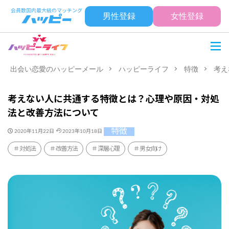
男性登録
女性登録
出会い恋愛のハッピーメール
ハッピーライフ
特徴
考え
考えない人に共通する特徴とは？心理や原因・対処
法と改善方法について
特徴
2020年11月22日
2023年10月18日
対処法
改善方法
深層心理
男女向け