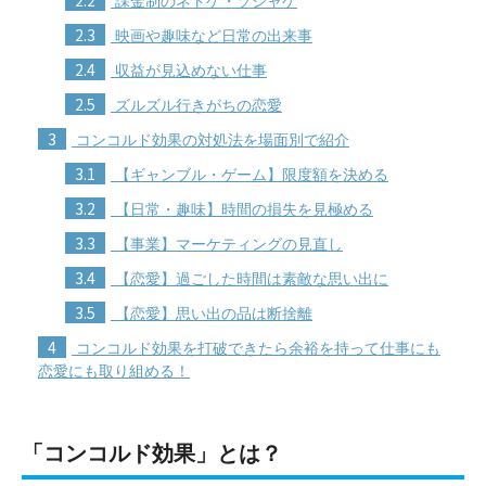
2.2
課金制のネトゲ・ソシャゲ
2.3
映画や趣味など日常の出来事
2.4
収益が見込めない仕事
2.5
ズルズル行きがちの恋愛
3
コンコルド効果の対処法を場面別で紹介
3.1
【ギャンブル・ゲーム】限度額を決める
3.2
【日常・趣味】時間の損失を見極める
3.3
【事業】マーケティングの見直し
3.4
【恋愛】過ごした時間は素敵な思い出に
3.5
【恋愛】思い出の品は断捨離
4
コンコルド効果を打破できたら余裕を持って仕事にも
恋愛にも取り組める！
「コンコルド効果」とは？