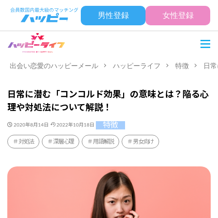
男性登録
女性登録
出会い恋愛のハッピーメール
ハッピーライフ
特徴
日常
日常に潜む「コンコルド効果」の意味とは？陥る心
理や対処法について解説！
特徴
2020年8月14日
2022年10月18日
対処法
深層心理
用語解説
男女向け