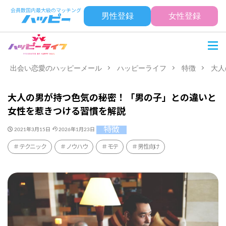
男性登録
女性登録
出会い恋愛のハッピーメール
ハッピーライフ
特徴
大人
大人の男が持つ色気の秘密！「男の子」との違いと
女性を惹きつける習慣を解説
特徴
2021年3月15日
2026年1月23日
テクニック
ノウハウ
モテ
男性向け