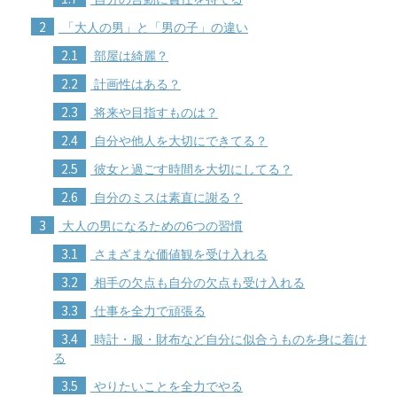
2
「大人の男」と「男の子」の違い
2.1
部屋は綺麗？
2.2
計画性はある？
2.3
将来や目指すものは？
2.4
自分や他人を大切にできてる？
2.5
彼女と過ごす時間を大切にしてる？
2.6
自分のミスは素直に謝る？
3
大人の男になるための6つの習慣
3.1
さまざまな価値観を受け入れる
3.2
相手の欠点も自分の欠点も受け入れる
3.3
仕事を全力で頑張る
3.4
時計・服・財布など自分に似合うものを身に着け
る
3.5
やりたいことを全力でやる