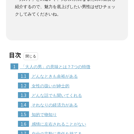
紹介するので、魅力を底上げしたい男性はぜひチェッ
クしてみてくださいね。
目次
1
「大人の男」の意味とは？7つの特徴
1.1
どんなときも余裕がある
1.2
女性の扱いが紳士的
1.3
どんな話でも聞いてくれる
1.4
それなりの経済力がある
1.5
知的で物知り
1.6
感情に左右されることがない
1.7
自分の言動に責任を持てる