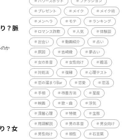
パワースポット
ファッション
プレゼント
メイク
メイク術
メンヘラ
モテ
ランキング
もり？脈
ロマンス詐欺
人気
体験談
出会い
動画紹介
占い
るのか
原因
吉崎綾
夢占い
女の本音
女性向け
婚活
対処法
復縁
心理テスト
恋の溜まりBar
恋愛
恋活
手相
改善方法
星座
映画
歌・曲
浮気
深層心理
特徴
生態
用語解説
男の本音
男女向け
あり？女
男性向け
相性
石言葉