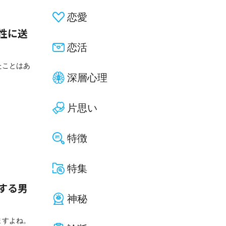
恋愛
性に送
恋活
たことはあ
深層心理
片思い
特徴
特集
する男
神秘
ますよね。