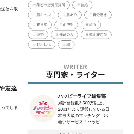
秘密の恋愛研究所
結婚
の送信を取
胸キュン
脈あり
自分磨き
花言葉
血液型
診断
運勢
運命の人
遠距離恋愛
野呂佳代
顔
専門家・ライター
人や友達
ハッピーライフ編集部
累計登録数3,500万以上、
迷ってしま
2001年より運営している日
本最大級のマッチング・出
会いサービス「ハッピ...