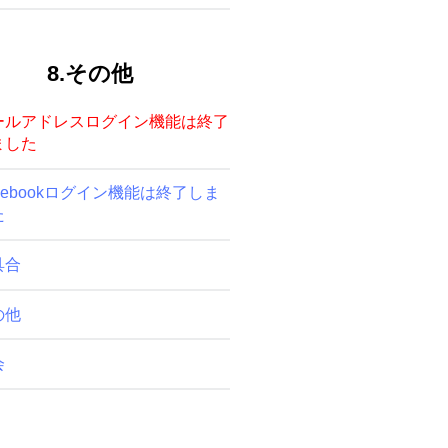
8.その他
ールアドレスログイン機能は終了
ました
cebookログイン機能は終了しま
た
具合
の他
会