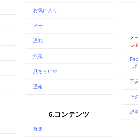
お気に入り
メモ
メ
通知
し
無視
Fa
し
見ちゃいや
不
通報
そ
退
6.コンテンツ
募集