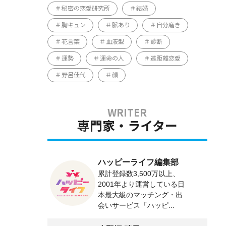
秘密の恋愛研究所
結婚
胸キュン
脈あり
自分磨き
花言葉
血液型
診断
運勢
運命の人
遠距離恋愛
野呂佳代
顔
専門家・ライター
ハッピーライフ編集部
累計登録数3,500万以上、
2001年より運営している日
本最大級のマッチング・出
会いサービス「ハッピ...