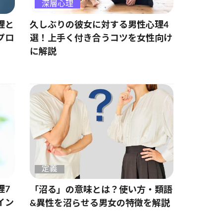
深層心理
理と
久しぶりの彼女に対する男性心理4
プロ
選！上手く付き合うコツを女性向け
に解説
定義
理7
「沼る」の意味とは？使い方・類語
イン
&異性を沼らせる男女の特徴を解説