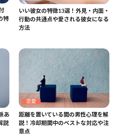
付
いい彼女の特徴13選！外見・内面・
の特
行動の共通点や愛される彼女になる
方法
恋愛
脈あ
距離を置いている間の男性心理を解
解説
説！冷却期間中のベストな対応や注
意点