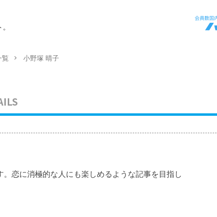
ト。
一覧
小野塚 晴子
AILS
す。恋に消極的な人にも楽しめるような記事を目指し