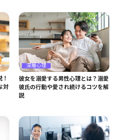
深層心理
説！
彼女を溺愛する男性心理とは？溺愛
な対
彼氏の行動や愛され続けるコツを解
説