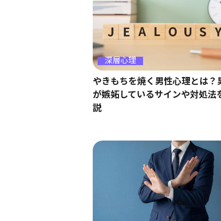
深層心理
やきもちを焼く男性心理とは？
が嫉妬しているサインや対処法
説