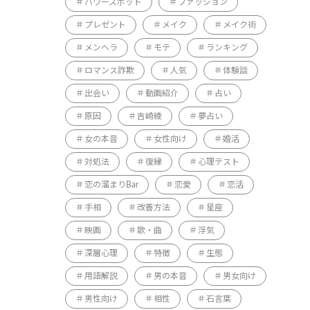
パワースポット
ファッション
プレゼント
メイク
メイク術
メンヘラ
モテ
ランキング
ロマンス詐欺
人気
体験談
出会い
動画紹介
占い
原因
吉崎綾
夢占い
女の本音
女性向け
婚活
対処法
復縁
心理テスト
恋の溜まりBar
恋愛
恋活
手相
改善方法
星座
映画
歌・曲
浮気
深層心理
特徴
生態
用語解説
男の本音
男女向け
男性向け
相性
石言葉