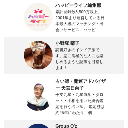
ハッピーライフ編集部
累計登録数3,500万以上、
2001年より運営している日
本最大級のマッチング・出
会いサービス「ハッピ...
小野塚 晴子
読書好きのインドア派で
す。恋に消極的な人にも楽
しめるような記事を目指し
ます！
占い師・開運アドバイザ
ー 天宮日向子
干支九星・九星気学・タロ
ット・手相を用いた総合鑑
定を行う占い師。 鑑定歴は
約25年にわたり、個...
Group O'z