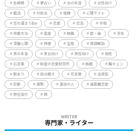
吉崎綾
夢占い
女の本音
女性向け
婚活
対処法
復縁
心理テスト
恋の溜まりBar
恋愛
恋活
手相
改善方法
星座
映画
歌・曲
浮気
深層心理
特徴
生態
用語解説
男の本音
男女向け
男性向け
相性
石言葉
秘密の恋愛研究所
結婚
胸キュン
脈あり
自分磨き
花言葉
血液型
診断
運勢
運命の人
遠距離恋愛
野呂佳代
顔
専門家・ライター