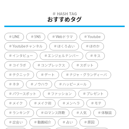
おすすめタグ
LINE
SNS
Webドラマ
Youtube
Youtubeチャンネル
ほくろ占い
ほのか
インタビュー
エンジェルナンバー
キス
コイラボ
コンプレックス
スポット
テクニック
デート
ナジャ・グランディーバ
ネタ
ノウハウ
ハッピーメール
パワースポット
ファッション
プレゼント
メイク
メイク術
メンヘラ
モテ
ランキング
ロマンス詐欺
人気
体験談
出会い
動画紹介
占い
原因