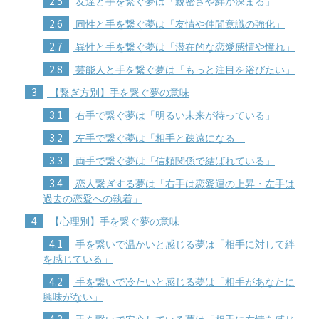
2.5
友達と手を繋ぐ夢は「親密さや絆が深まる」
2.6
同性と手を繋ぐ夢は「友情や仲間意識の強化」
2.7
異性と手を繋ぐ夢は「潜在的な恋愛感情や憧れ」
2.8
芸能人と手を繋ぐ夢は「もっと注目を浴びたい」
3
【繋ぎ方別】手を繋ぐ夢の意味
3.1
右手で繋ぐ夢は「明るい未来が待っている」
3.2
左手で繋ぐ夢は「相手と疎遠になる」
3.3
両手で繋ぐ夢は「信頼関係で結ばれている」
3.4
恋人繋ぎする夢は「右手は恋愛運の上昇・左手は
過去の恋愛への執着」
4
【心理別】手を繋ぐ夢の意味
4.1
手を繋いで温かいと感じる夢は「相手に対して絆
を感じている」
4.2
手を繋いで冷たいと感じる夢は「相手があなたに
興味がない」
4.3