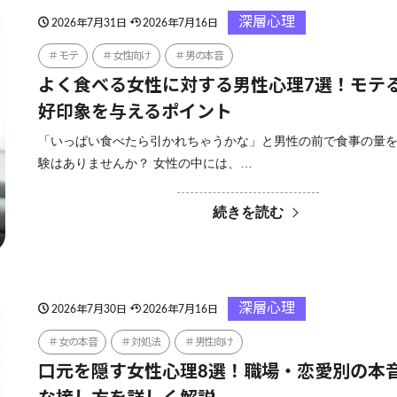
深層心理
2026年7月31日
2026年7月16日
モテ
女性向け
男の本音
よく食べる女性に対する男性心理7選！モテ
好印象を与えるポイント
「いっぱい食べたら引かれちゃうかな」と男性の前で食事の量
験はありませんか？ 女性の中には、…
続きを読む
深層心理
2026年7月30日
2026年7月16日
女の本音
対処法
男性向け
口元を隠す女性心理8選！職場・恋愛別の本