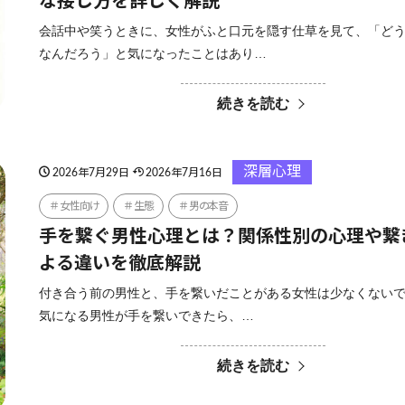
な接し方を詳しく解説
会話中や笑うときに、女性がふと口元を隠す仕草を見て、「ど
なんだろう」と気になったことはあり…
続きを読む
深層心理
2026年7月29日
2026年7月16日
女性向け
生態
男の本音
手を繋ぐ男性心理とは？関係性別の心理や繋
よる違いを徹底解説
付き合う前の男性と、手を繋いだことがある女性は少なくない
気になる男性が手を繋いできたら、…
続きを読む