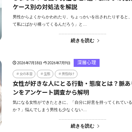
ケース別の対処法を解説
男性からよくからかわれたり、ちょっかいを出されたりすると
て私にばかり構ってくるんだろう」と…
続きを読む
深層心理
2026年7月18日
2026年7月9日
女の本音
生態
男性向け
女性が好きな人にとる行動・態度とは？脈あ
ンをアンケート調査から解明
気になる女性ができたときに、「自分に好意を持ってくれてい
か？」悩んでしまう男性も少なくない…
続きを読む