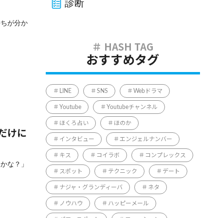
診断
持ちが分か
おすすめタグ
LINE
SNS
Webドラマ
Youtube
Youtubeチャンネル
ほくろ占い
ほのか
だけに
インタビュー
エンジェルナンバー
キス
コイラボ
コンプレックス
いかな？」
スポット
テクニック
デート
ナジャ・グランディーバ
ネタ
ノウハウ
ハッピーメール