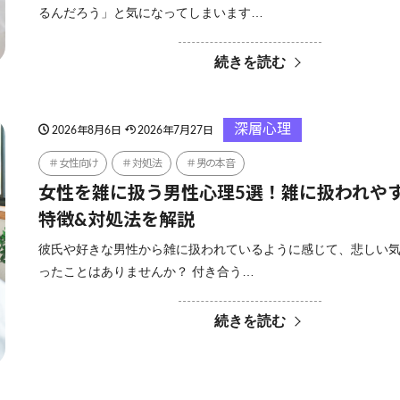
るんだろう」と気になってしまいます…
続きを読む
深層心理
2026年8月6日
2026年7月27日
女性向け
対処法
男の本音
女性を雑に扱う男性心理5選！雑に扱われや
特徴&対処法を解説
彼氏や好きな男性から雑に扱われているように感じて、悲しい
ったことはありませんか？ 付き合う…
続きを読む