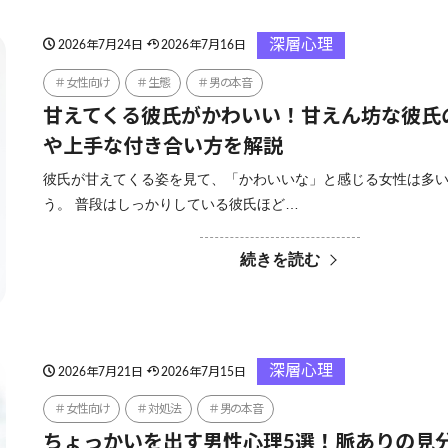
深層心理
2026年7月24日
2026年7月16日
女性向け
生態
男の本音
甘えてくる彼氏がかわいい！甘えん坊な彼氏
や上手な付き合い方を解説
彼氏が甘えてくる姿を見て、「かわいいな」と感じる女性は多
う。 普段はしっかりしている彼氏ほど…
続きを読む
深層心理
2026年7月21日
2026年7月15日
女性向け
対処法
男の本音
ちょっかいを出す男性心理5選！脈ありの見