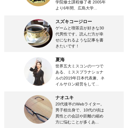
学院修士課程修了者 2005年
より6年間、広島大学...
スズキコージロー
ゲームと喫茶店が好きな30
代男性です。読んだ方が幸
せになれるような記事を書
きたいです！
夏海
世界五大ミスコンの一つで
ある、ミススプラナショナ
ルの2019年日本代表兼、ネ
イルサロン経営をして...
ナオユキ
20代後半のWebライター。
男子校出身で、10代の頃は
異性との会話や距離の縮め
方に悩むことが多くあ...