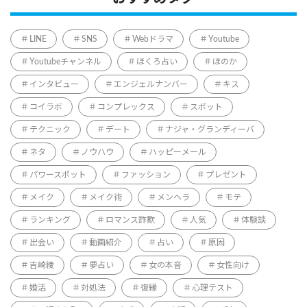
LINE
SNS
Webドラマ
Youtube
Youtubeチャンネル
ほくろ占い
ほのか
インタビュー
エンジェルナンバー
キス
コイラボ
コンプレックス
スポット
テクニック
デート
ナジャ・グランディーバ
ネタ
ノウハウ
ハッピーメール
パワースポット
ファッション
プレゼント
メイク
メイク術
メンヘラ
モテ
ランキング
ロマンス詐欺
人気
体験談
出会い
動画紹介
占い
原因
吉崎綾
夢占い
女の本音
女性向け
婚活
対処法
復縁
心理テスト