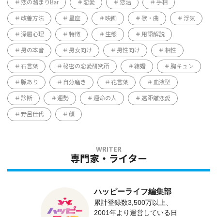
恋の溜まりBar
恋愛
恋活
手相
改善方法
星座
映画
歌・曲
浮気
深層心理
特徴
生態
用語解説
男の本音
男女向け
男性向け
相性
石言葉
秘密の恋愛研究所
結婚
胸キュン
脈あり
自分磨き
花言葉
血液型
診断
運勢
運命の人
遠距離恋愛
野呂佳代
顔
専門家・ライター
ハッピーライフ編集部
累計登録数3,500万以上、
2001年より運営している日