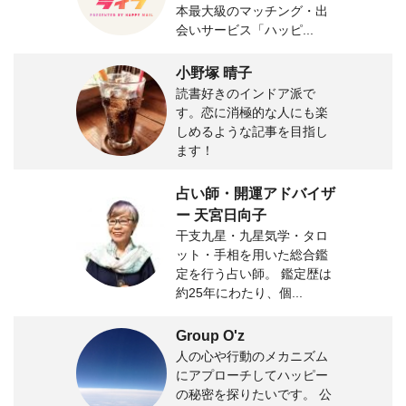
本最大級のマッチング・出
会いサービス「ハッピ...
小野塚 晴子
読書好きのインドア派で
す。恋に消極的な人にも楽
しめるような記事を目指し
ます！
占い師・開運アドバイザ
ー 天宮日向子
干支九星・九星気学・タロ
ット・手相を用いた総合鑑
定を行う占い師。 鑑定歴は
約25年にわたり、個...
Group O'z
人の心や行動のメカニズム
にアプローチしてハッピー
の秘密を探りたいです。 公