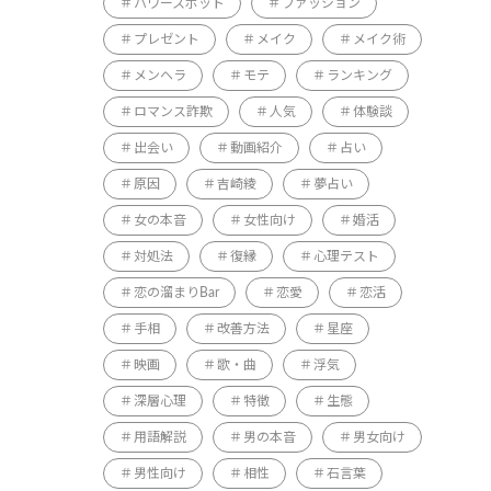
パワースポット
ファッション
プレゼント
メイク
メイク術
メンヘラ
モテ
ランキング
ロマンス詐欺
人気
体験談
出会い
動画紹介
占い
原因
吉崎綾
夢占い
女の本音
女性向け
婚活
対処法
復縁
心理テスト
恋の溜まりBar
恋愛
恋活
手相
改善方法
星座
映画
歌・曲
浮気
深層心理
特徴
生態
用語解説
男の本音
男女向け
男性向け
相性
石言葉