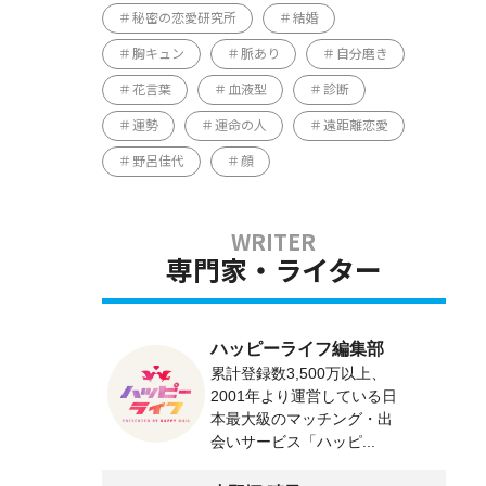
秘密の恋愛研究所
結婚
胸キュン
脈あり
自分磨き
花言葉
血液型
診断
運勢
運命の人
遠距離恋愛
野呂佳代
顔
専門家・ライター
ハッピーライフ編集部
累計登録数3,500万以上、
2001年より運営している日
本最大級のマッチング・出
会いサービス「ハッピ...