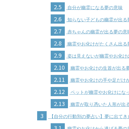
2.5
自分が幽霊になる夢の意味
2.6
知らない子どもの幽霊が出る
2.7
赤ちゃんの幽霊が出る夢の意
2.8
幽霊やお化けがたくさん出る
2.9
姿は見えないが幽霊やお化け
2.10
幽霊やお化けの生首が出る
2.11
幽霊やお化けの手や足だけ
2.12
ペットが幽霊やお化けにな
2.13
幽霊が取り憑いた人形が出
3
【自分の行動別の夢占い】夢に出てき
3.1
幽霊やお化けから逃げる夢の