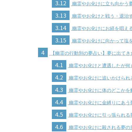
3.12
幽霊やお化けに立ち向かう
3.13
幽霊やお化けと戦う・退治
3.14
幽霊やお化けにお経を唱え
3.15
幽霊やお化けに向かって塩
4
【幽霊の行動別の夢占い】夢に出てき
4.1
幽霊やお化けと遭遇したが何
4.2
幽霊やお化けに追いかけられ
4.3
幽霊やお化けに体のどこかを
4.4
幽霊やお化けに金縛りにあう
4.5
幽霊やお化けに引っ張られる
4.6
幽霊やお化けに殺される夢の