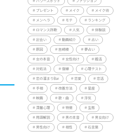
パワースポット
ファッション
プレゼント
メイク
メイク術
メンヘラ
モテ
ランキング
ロマンス詐欺
人気
体験談
出会い
動画紹介
占い
原因
吉崎綾
夢占い
女の本音
女性向け
婚活
対処法
復縁
心理テスト
恋の溜まりBar
恋愛
恋活
手相
改善方法
星座
映画
歌・曲
浮気
深層心理
特徴
生態
用語解説
男の本音
男女向け
男性向け
相性
石言葉