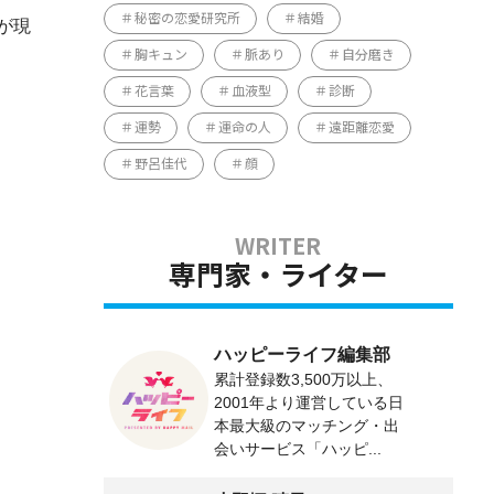
秘密の恋愛研究所
結婚
が現
胸キュン
脈あり
自分磨き
花言葉
血液型
診断
運勢
運命の人
遠距離恋愛
野呂佳代
顔
専門家・ライター
ハッピーライフ編集部
累計登録数3,500万以上、
2001年より運営している日
本最大級のマッチング・出
会いサービス「ハッピ...