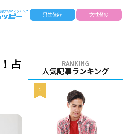
男性登録
女性登録
説！占
人気記事ランキング