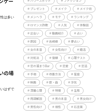
ンケー
パワースポット
ファッション
プレゼント
メイク
メイク術
女性は多い
メンヘラ
モテ
ランキング
ロマンス詐欺
人気
体験談
出会い
動画紹介
占い
原因
吉崎綾
夢占い
女の本音
女性向け
婚活
対処法
復縁
心理テスト
恋の溜まりBar
恋愛
恋活
いの場
手相
改善方法
星座
映画
歌・曲
浮気
ないはずで
深層心理
特徴
生態
用語解説
男の本音
男女向け
男性向け
相性
石言葉