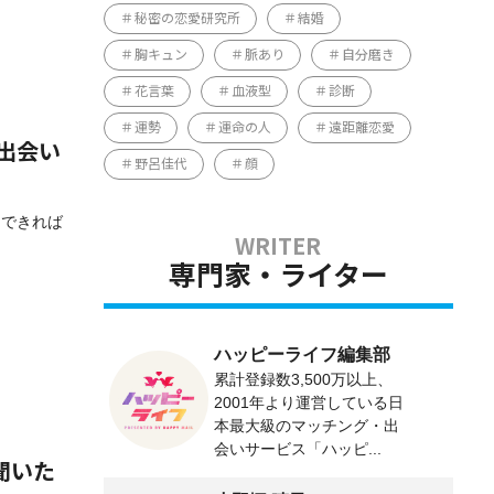
秘密の恋愛研究所
結婚
胸キュン
脈あり
自分磨き
花言葉
血液型
診断
運勢
運命の人
遠距離恋愛
出会い
野呂佳代
顔
「できれば
専門家・ライター
ハッピーライフ編集部
累計登録数3,500万以上、
2001年より運営している日
本最大級のマッチング・出
会いサービス「ハッピ...
聞いた