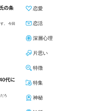
氏の条
恋愛
恋活
す。 今回
深層心理
片思い
特徴
40代に
特集
んだろ
神秘