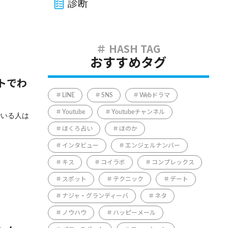
診断
おすすめタグ
トでわ
LINE
SNS
Webドラマ
Youtube
Youtubeチャンネル
でいる人は
ほくろ占い
ほのか
インタビュー
エンジェルナンバー
キス
コイラボ
コンプレックス
スポット
テクニック
デート
ナジャ・グランディーバ
ネタ
ノウハウ
ハッピーメール