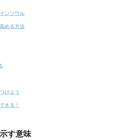
ツインソウル
を高める方法
る
見つけよう
転できる！
が示す意味