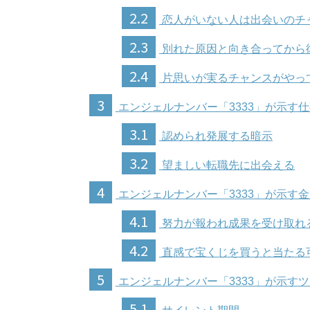
2.2
恋人がいない人は出会いのチ
2.3
別れた原因と向き合ってから
2.4
片思いが実るチャンスがやっ
3
エンジェルナンバー「3333」が示す
3.1
認められ発展する暗示
3.2
望ましい転職先に出会える
4
エンジェルナンバー「3333」が示す
4.1
努力が報われ成果を受け取れ
4.2
直感で宝くじを買うと当たる
5
エンジェルナンバー「3333」が示す
5.1