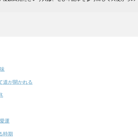
意味
て道が開かれる
兆
恋愛運
る時期