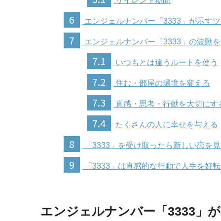
サイレント期間
6
エンジェルナンバー「3333」が示す
7
エンジェルナンバー「3333」の波動
7.1
いつもとは違うルートを使う
7.2
住む・部屋の環境を変える
7.3
直感・思考・行動を大切にす
7.4
たくさんの人に幸せを与える
8
「3333」を受け取ったら新しい恋を
9
「3333」は直感的な行動で人生を好
エンジェルナンバー「3333」