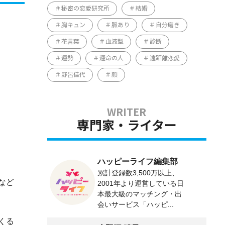
秘密の恋愛研究所
結婚
胸キュン
脈あり
自分磨き
花言葉
血液型
診断
運勢
運命の人
遠距離恋愛
野呂佳代
顔
専門家・ライター
ハッピーライフ編集部
累計登録数3,500万以上、
など
2001年より運営している日
本最大級のマッチング・出
会いサービス「ハッピ...
くる