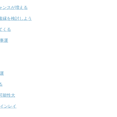
ャンスが増える
復縁を検討しよう
てくる
仕事運
金運
る
可能性大
ツインレイ