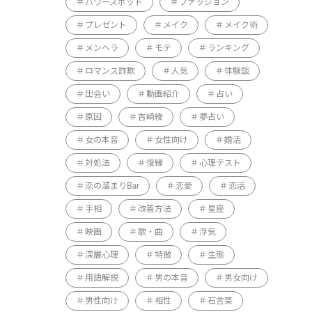
パワースポット
ファッション
プレゼント
メイク
メイク術
メンヘラ
モテ
ランキング
ロマンス詐欺
人気
体験談
出会い
動画紹介
占い
原因
吉崎綾
夢占い
女の本音
女性向け
婚活
対処法
復縁
心理テスト
恋の溜まりBar
恋愛
恋活
手相
改善方法
星座
映画
歌・曲
浮気
深層心理
特徴
生態
用語解説
男の本音
男女向け
男性向け
相性
石言葉