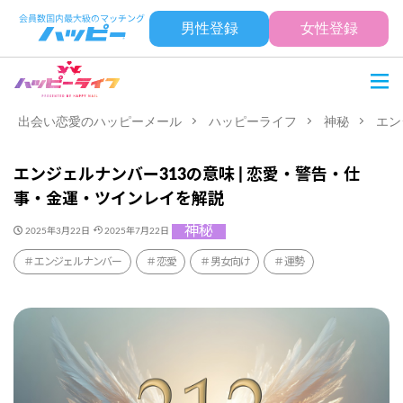
男性登録
女性登録
出会い恋愛のハッピーメール
ハッピーライフ
神秘
エン
エンジェルナンバー313の意味 | 恋愛・警告・仕
事・金運・ツインレイを解説
神秘
2025年3月22日
2025年7月22日
エンジェルナンバー
恋愛
男女向け
運勢