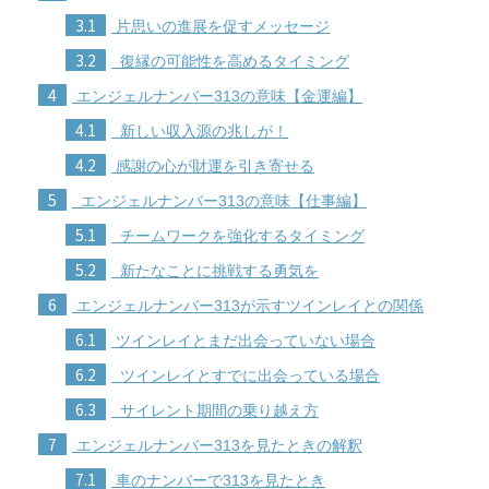
3.1
片思いの進展を促すメッセージ
3.2
復縁の可能性を高めるタイミング
4
エンジェルナンバー313の意味【金運編】
4.1
新しい収入源の兆しが！
4.2
感謝の心が財運を引き寄せる
5
エンジェルナンバー313の意味【仕事編】
5.1
チームワークを強化するタイミング
5.2
新たなことに挑戦する勇気を
6
エンジェルナンバー313が示すツインレイとの関係
6.1
ツインレイとまだ出会っていない場合
6.2
ツインレイとすでに出会っている場合
6.3
サイレント期間の乗り越え方
7
エンジェルナンバー313を見たときの解釈
7.1
車のナンバーで313を見たとき