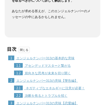
を取るべきかについて詳しく解説します
。
あなたが求める答えが、このエンジェルナンバーのメ
ッセージの中にあるかもしれません。
目次
1
エンジェルナンバー313の基本的な意味
1.1
アセンデッドマスターと繋がる
1.2
前向きな思考が未来を切り開く
2
エンジェルナンバー313の意味【警告編】
2.1
ネガティブなエネルギーに注意が必要！
2.2
決断を焦るとトラブルを招く
3
エンジェルナンバー313の意味【恋愛編】