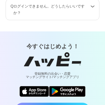
手続き完了後、プロフィール情報や画像・動
A
お客様が安心してご利用いただけるよう、当サ
Q
ログインできません。どうしたらいいです
画・メッセージ・ポイント（コイン）などのア
ービスでは24時間365日体制で有人による監視・
か？
カウント情報はすべて削除されます。復旧や返
通報対応・年齢確認を行っております。
金はできませんのでご注意ください。
A
「
ログインでお困りの方
」ページをご覧くださ
万が一トラブルが発生した場合は、通報により
い。
調査・対応いたします。詐欺や犯罪などの実害
については最寄りの警察へご相談ください。
今すぐはじめよう！
登録無料の出会い・恋愛
マッチングサイト/マッチングアプリ