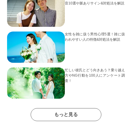
音10選や脈ありサイン&対処法を解説
女性を雑に扱う男性心理5選！雑に扱
われやすい人の特徴&対処法を解説
忙しい彼氏とどう向きあう？乗り越え
方やNG行動を100人にアンケート調
査！
もっと見る