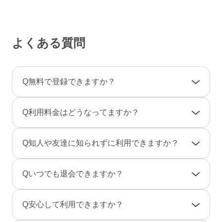
よくある質問
Q
無料で登録できますか？
A
登録料金は一切かかりませんので、ご安心くだ
Q
利用料金はどうなってますか？
さい。
利用料金は一部の決済を除き「完全前払い制」
A
女性は男性とのやりとりは全て無料です。
Q
知人や友達に知られずに利用できますか？
です。そのため、弊社からお客様へ料金の請求
一部のコンテンツの利用はコイン（有料）が必
や督促のご連絡が届くことはありません。
要です。
A
友達に知られないように、実名ではなく匿名で
Q
いつでも退会できますか？
のニックネームで、プロフ画像を登録しない状
男性は、事前にポイントをご購入のうえご利用
態でもご利用できますのでご安心ください。
A
退会は「マイページ」→「各種設定」→「退会
となります。（1P＝約10円、消費ポイントはサ
Q
安心して利用できますか？
また、検索結果にあなたのプロフィールが表示
手続き」から行えます。
ービスによって異なります）
されないように設定することもできます。