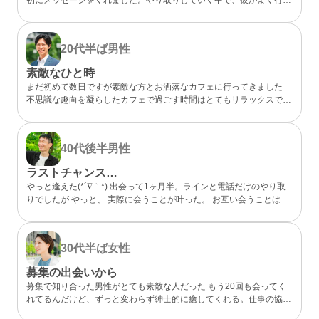
らしいカフェが、実は私も好きなお店だと分かってびっくり。 なん
となく気になるところが一緒だったので、私的には今までになくメッ
セージが盛り上がり嬉しかったです。 カフェに誘ってもらい、実際
20代半ば
男性
にお会いするととっても話しやすくて、時間があっという間。 少し
年上でしたが、気を使わずに話せる感じが心地よくて、「また会いた
素敵なひと時
いな」と素直に伝えました。彼のちょっと嬉しそうな顔をみたら、思
まだ初めて数日ですが素敵な方とお洒落なカフェに行ってきました
わずドキドキしました。 成功談でいいのか…まだどうなるかはわか
不思議な趣向を凝らしたカフェで過ごす時間はとてもリラックスでき
らないけど、出会えてよかったと思える人になりました。
ました 真面目な出会いがちゃんとあることが分かったのでこれから
もお互い良い出会いを探したいですね
40代後半
男性
ラストチャンス…
やっと逢えた(*´∇｀*) 出会って1ヶ月半。ラインと電話だけのやり取
りでしたが やっと、 実際に会うことが叶った。 お互い会うことは諦
めていましたが叶った。 諦めないことが大切と実感した。 理想通り
の可愛い、 メガネの似合う、 タイプの方でした。 ホント、大切にし
たいと思った。 また会う約束もできた。 こんな僕と… ありがとう(*
30代半ば
女性
´∇｀*)
募集の出会いから
募集で知り合った男性がとても素敵な人だった もう20回も会ってく
れてるんだけど、ずっと変わらず紳士的に癒してくれる。仕事の協力
もしてくれて、精神的にも頼りっぱなし。 こんな出会いが鬱屈とし