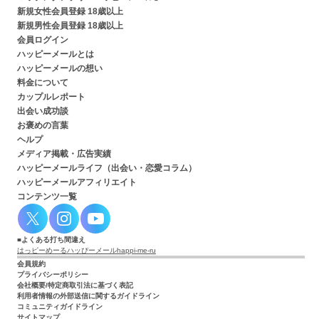
新規女性会員登録 18歳以上
新規男性会員登録 18歳以上
会員ログイン
ハッピーメールとは
ハッピーメールの想い
料金について
カップルレポート
出会い成功談
お褒めの言葉
ヘルプ
メディア掲載・広告実績
ハッピーメールライフ（出会い・恋愛コラム）
ハッピーメールアフィリエイト
コンテンツ一覧
よくある打ち間違え
はっピーめーる
ハッぴーメール
happi-me-ru
会員規約
プライバシーポリシー
会社概要/特定商取引法に基づく表記
利用者情報の外部送信に関するガイドライン
コミュニティガイドライン
サイトマップ