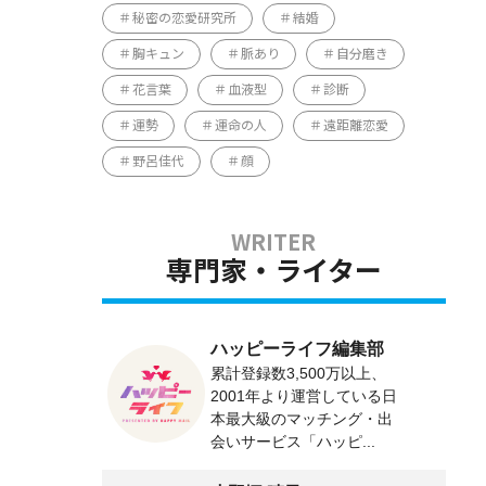
秘密の恋愛研究所
結婚
胸キュン
脈あり
自分磨き
花言葉
血液型
診断
運勢
運命の人
遠距離恋愛
野呂佳代
顔
専門家・ライター
ハッピーライフ編集部
累計登録数3,500万以上、
2001年より運営している日
本最大級のマッチング・出
会いサービス「ハッピ...