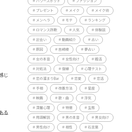
パワースポット
ファッション
プレゼント
メイク
メイク術
メンヘラ
モテ
ランキング
ロマンス詐欺
人気
体験談
出会い
動画紹介
占い
原因
吉崎綾
夢占い
女の本音
女性向け
婚活
対処法
復縁
心理テスト
感じ
恋の溜まりBar
恋愛
恋活
手相
改善方法
星座
映画
歌・曲
浮気
深層心理
特徴
生態
ある
用語解説
男の本音
男女向け
男性向け
相性
石言葉