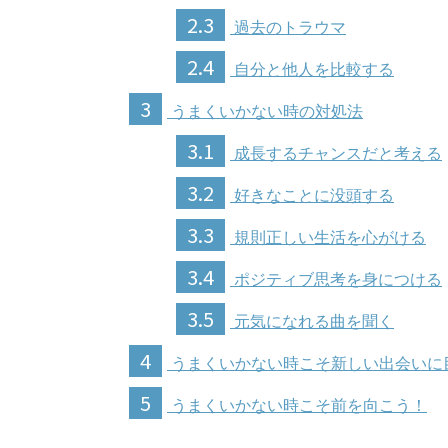
2.3
過去のトラウマ
2.4
自分と他人を比較する
3
うまくいかない時の対処法
3.1
成長するチャンスだと考える
3.2
好きなことに没頭する
3.3
規則正しい生活を心がける
3.4
ポジティブ思考を身につける
3.5
元気になれる曲を聞く
4
うまくいかない時こそ新しい出会いに
5
うまくいかない時こそ前を向こう！