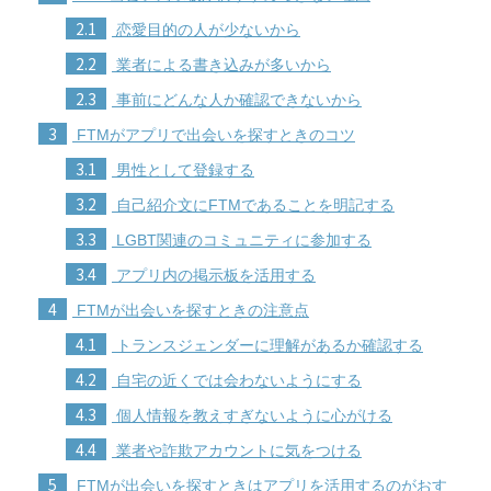
2.1
恋愛目的の人が少ないから
2.2
業者による書き込みが多いから
2.3
事前にどんな人か確認できないから
3
FTMがアプリで出会いを探すときのコツ
3.1
男性として登録する
3.2
自己紹介文にFTMであることを明記する
3.3
LGBT関連のコミュニティに参加する
3.4
アプリ内の掲示板を活用する
4
FTMが出会いを探すときの注意点
4.1
トランスジェンダーに理解があるか確認する
4.2
自宅の近くでは会わないようにする
4.3
個人情報を教えすぎないように心がける
4.4
業者や詐欺アカウントに気をつける
5
FTMが出会いを探すときはアプリを活用するのがおす