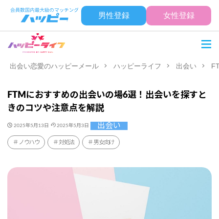
男性登録
女性登録
出会い恋愛のハッピーメール
ハッピーライフ
出会い
F
FTMにおすすめの出会いの場6選！出会いを探すと
きのコツや注意点を解説
出会い
2025年5月13日
2025年5月3日
ノウハウ
対処法
男女向け