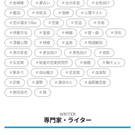
吉崎綾
夢占い
女の本音
女性向け
婚活
対処法
復縁
心理テスト
恋の溜まりBar
恋愛
恋活
手相
改善方法
星座
映画
歌・曲
浮気
深層心理
特徴
生態
用語解説
男の本音
男女向け
男性向け
相性
石言葉
秘密の恋愛研究所
結婚
胸キュン
脈あり
自分磨き
花言葉
血液型
診断
運勢
運命の人
遠距離恋愛
野呂佳代
顔
専門家・ライター