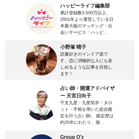
ハッピーライフ編集部
累計登録数3,500万以上、
2001年より運営している日
本最大級のマッチング・出
会いサービス「ハッピ...
小野塚 晴子
読書好きのインドア派で
す。恋に消極的な人にも楽
しめるような記事を目指し
ます！
占い師・開運アドバイザ
ー 天宮日向子
干支九星・九星気学・タロ
ット・手相を用いた総合鑑
定を行う占い師。 鑑定歴は
約25年にわたり、個...
Group O'z