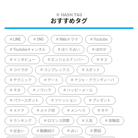
おすすめタグ
LINE
SNS
Webドラマ
Youtube
Youtubeチャンネル
ほくろ占い
ほのか
インタビュー
エンジェルナンバー
キス
コイラボ
コンプレックス
スポット
テクニック
デート
ナジャ・グランディーバ
ネタ
ノウハウ
ハッピーメール
パワースポット
ファッション
プレゼント
メイク
メイク術
メンヘラ
モテ
ランキング
ロマンス詐欺
人気
体験談
出会い
動画紹介
占い
原因