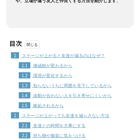
や、立場が違う友人と仲良くする方法を紹介します
。
目次
1
ステージが上がると友達が減るのはなぜ？
1.1
価値観が変わるから
1.2
環境が変化するから
1.3
知らないうちに周囲を見下しているから
1.4
波動が合わない人を引き寄せにくいから
1.5
嫉妬されるから
2
ステージが上がっても友達を減らさない方法
2.1
友達との時間を大事にする
2.2
持ち物や服装に気をつける