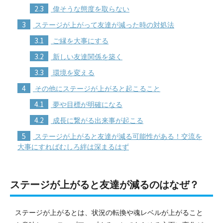
2.3
偉そうな態度を取らない
3
ステージが上がって友達が減った時の対処法
3.1
ご縁を大事にする
3.2
新しい友達関係を築く
3.3
環境を変える
4
その他にステージが上がると起こること
4.1
夢や目標が明確になる
4.2
成長に繋がる出来事が起こる
5
ステージが上がると友達が減る可能性がある！交流を
大事にすればむしろ絆は深まるはず
ステージが上がると友達が減るのはなぜ？
ステージが上がるとは、状況の転換や魂レベルが上がること