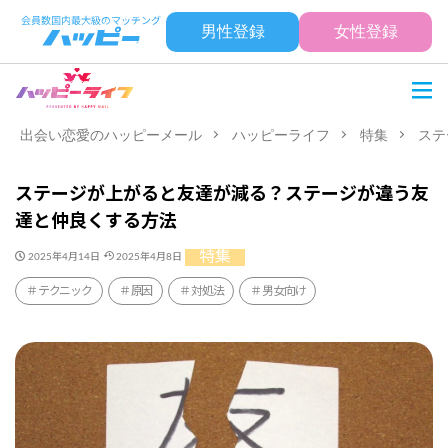
男性登録
女性登録
出会い恋愛のハッピーメール
ハッピーライフ
特集
ステ
ステージが上がると友達が減る？ステージが違う友
達と仲良くする方法
特集
2025年4月14日
2025年4月8日
テクニック
原因
対処法
男女向け