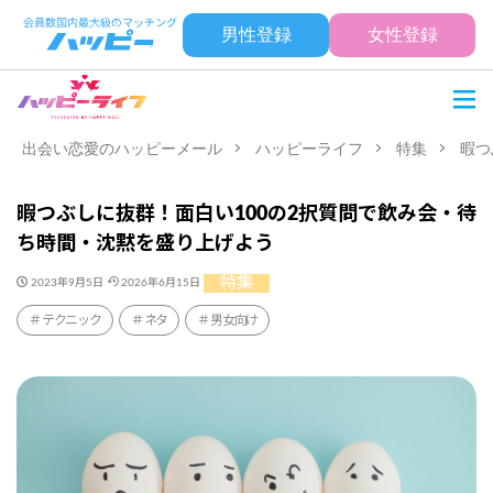
男性登録
女性登録
出会い恋愛のハッピーメール
ハッピーライフ
特集
暇つ
暇つぶしに抜群！面白い100の2択質問で飲み会・待
ち時間・沈黙を盛り上げよう
特集
2023年9月5日
2026年6月15日
テクニック
ネタ
男女向け