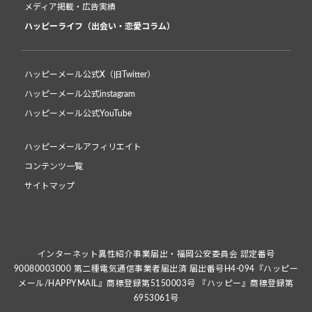
メディア掲載・広告実績
ハッピーライフ（出会い・恋愛コラム）
ハッピーメール公式X（旧Twitter）
ハッピーメール公式instagram
ハッピーメール公式YouTube
ハッピーメールアフィリエイト
コンテンツ一覧
サイトマップ
インターネット異性紹介事業届出・福岡公安委員会 認定番号
90080003000 第二種電気通信事業者届出済 届出番号H4-094『ハッピー
メール/HAPPYMAIL』商標登録第5150003号 『ハッピー』商標登録第
6953061号