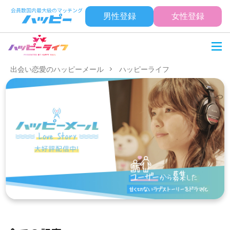
男性登録
女性登録
出会い恋愛のハッピーメール
ハッピーライフ