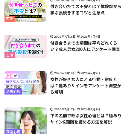
2026年7月20日
2026年7月9日
付き合いたての不安とは？体験談から
学ぶ長続きするコツと注意点
恋愛
2026年7月19日
2026年7月9日
付き合うまでの期間は平均どれくら
い？成人男女200人にアンケート調査
恋活
2026年7月18日
2026年7月9日
女性が好きな人にとる行動・態度と
は？脈ありサインをアンケート調査か
深層心理
ら解明
2026年7月17日
2026年7月9日
下の名前で呼ぶ女性心理とは？脈あり
サイン&距離を縮める方法を解説
深層心理