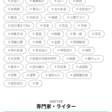
出会い
動画紹介
占い
原因
吉崎綾
夢占い
女の本音
女性向け
婚活
対処法
復縁
心理テスト
恋の溜まりBar
恋愛
恋活
手相
改善方法
星座
映画
歌・曲
浮気
深層心理
特徴
生態
用語解説
男の本音
男女向け
男性向け
相性
石言葉
秘密の恋愛研究所
結婚
胸キュン
脈あり
自分磨き
花言葉
血液型
診断
運勢
運命の人
遠距離恋愛
野呂佳代
顔
専門家・ライター