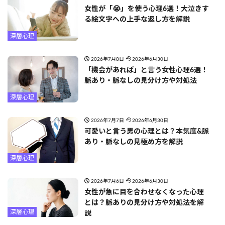
女性が「😭」を使う心理6選！大泣きす
る絵文字への上手な返し方を解説
深層心理
2026年7月8日
2026年6月30日
「機会があれば」と言う女性心理6選！
脈あり・脈なしの見分け方や対処法
深層心理
2026年7月7日
2026年6月30日
可愛いと言う男の心理とは？本気度&脈
あり・脈なしの見極め方を解説
深層心理
2026年7月6日
2026年6月30日
女性が急に目を合わせなくなった心理
とは？脈ありの見分け方や対処法を解
深層心理
説