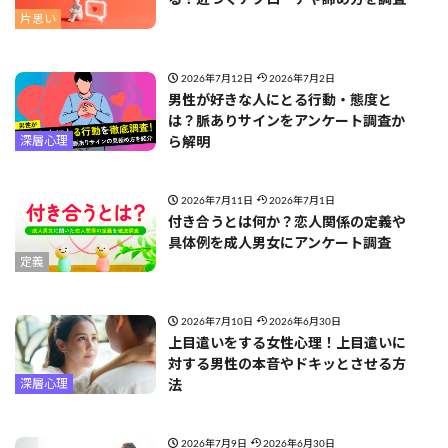
る？近づくアプローチや諦め方を調査
片思い
2026年7月12日
2026年7月2日
男性が好きな人にとる行動・態度と
は？脈ありサインをアンケート調査か
深層心理
ら解明
2026年7月11日
2026年7月1日
付き合うとは何か？恋人関係の定義や
具体例を成人男女にアンケート調査
定義
2026年7月10日
2026年6月30日
上目遣いをする女性心理！上目遣いに
対する男性の本音やドキッとさせる方
深層心理
法
2026年7月9日
2026年6月30日