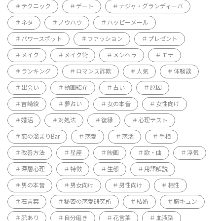
テクニック
デート
ナジャ・グランディーバ
ネタ
ノウハウ
ハッピーメール
パワースポット
ファッション
プレゼント
メイク
メイク術
メンヘラ
モテ
ランキング
ロマンス詐欺
人気
体験談
出会い
動画紹介
占い
原因
吉崎綾
夢占い
女の本音
女性向け
婚活
対処法
復縁
心理テスト
恋の溜まりBar
恋愛
恋活
手相
改善方法
星座
映画
歌・曲
浮気
深層心理
特徴
生態
用語解説
男の本音
男女向け
男性向け
相性
石言葉
秘密の恋愛研究所
結婚
胸キュン
脈あり
自分磨き
花言葉
血液型