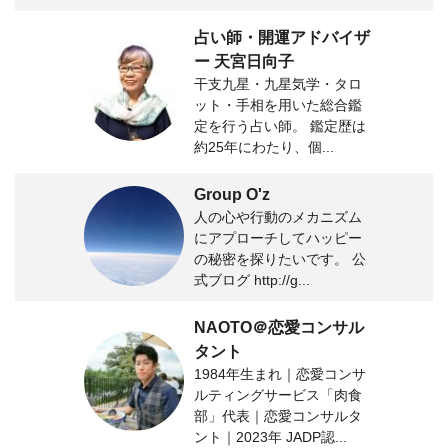
占い師・開運アドバイザ
ー 天宮日向子
干支九星・九星気学・タロ
ット・手相を用いた総合鑑
定を行う占い師。 鑑定歴は
約25年にわたり、個...
Group O'z
人の心や行動のメカニズム
にアプローチしてハッピー
の秘密を探りたいです。 公
式ブログ http://g...
NAOTO＠恋愛コンサル
タント
1984年生まれ｜恋愛コンサ
ルティングサービス「肉食
部」代表｜恋愛コンサルタ
ント｜2023年 JADP認...