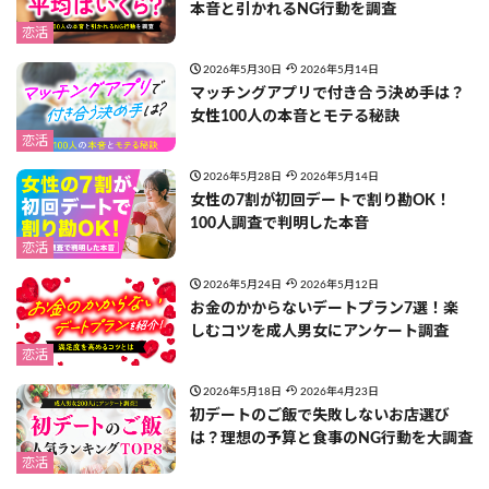
本音と引かれるNG行動を調査
恋活
2026年5月30日
2026年5月14日
マッチングアプリで付き合う決め手は？
女性100人の本音とモテる秘訣
恋活
2026年5月28日
2026年5月14日
女性の7割が初回デートで割り勘OK！
100人調査で判明した本音
恋活
2026年5月24日
2026年5月12日
お金のかからないデートプラン7選！楽
しむコツを成人男女にアンケート調査
恋活
2026年5月18日
2026年4月23日
初デートのご飯で失敗しないお店選び
は？理想の予算と食事のNG行動を大調査
恋活