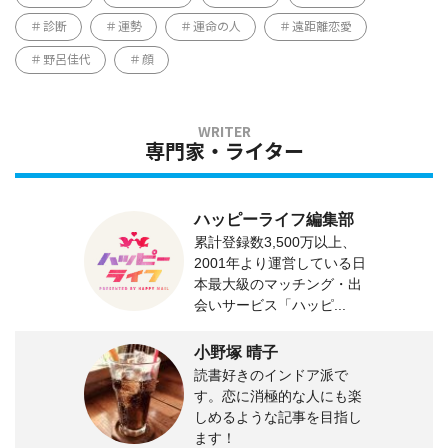
診断
運勢
運命の人
遠距離恋愛
野呂佳代
顔
専門家・ライター
ハッピーライフ編集部
累計登録数3,500万以上、
2001年より運営している日
本最大級のマッチング・出
会いサービス「ハッピ...
小野塚 晴子
読書好きのインドア派で
す。恋に消極的な人にも楽
しめるような記事を目指し
ます！