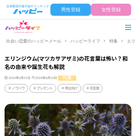
男性登録
女性登録
出会い恋愛のハッピーメール
ハッピーライフ
特集
エリ
エリンジウム(マツカサアザミ)の花言葉は怖い？和
名の由来や誕生花も解説
特集
2024年6月21日
2024年6月10日
ノウハウ
プレゼント
男女向け
花言葉