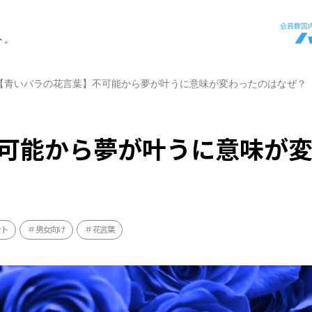
ト。
【青いバラの花言葉】不可能から夢が叶うに意味が変わったのはなぜ？
可能から夢が叶うに意味が
ント
男女向け
花言葉