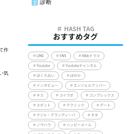
診断
おすすめタグ
て作
LINE
SNS
Webドラマ
Youtube
Youtubeチャンネル
い気
ほくろ占い
ほのか
インタビュー
エンジェルナンバー
キス
コイラボ
コンプレックス
スポット
テクニック
デート
ナジャ・グランディーバ
ネタ
ノウハウ
ハッピーメール