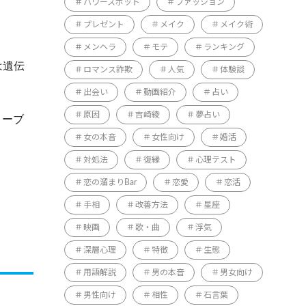
パワースポット
ファッション
プレゼント
メイク
メイク術
メンヘラ
モテ
ランキング
は遺伝
ロマンス詐欺
人気
体験談
出会い
動画紹介
占い
原因
吉崎綾
夢占い
リーブ
女の本音
女性向け
婚活
対処法
復縁
心理テスト
恋の溜まりBar
恋愛
恋活
手相
改善方法
星座
映画
歌・曲
浮気
深層心理
特徴
生態
用語解説
男の本音
男女向け
男性向け
相性
石言葉