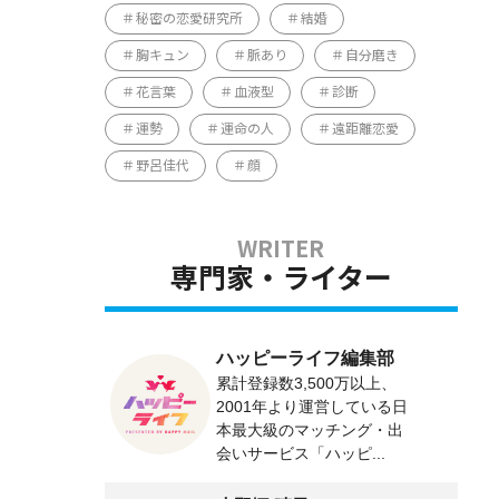
秘密の恋愛研究所
結婚
胸キュン
脈あり
自分磨き
花言葉
血液型
診断
運勢
運命の人
遠距離恋愛
野呂佳代
顔
専門家・ライター
ハッピーライフ編集部
累計登録数3,500万以上、
2001年より運営している日
本最大級のマッチング・出
会いサービス「ハッピ...