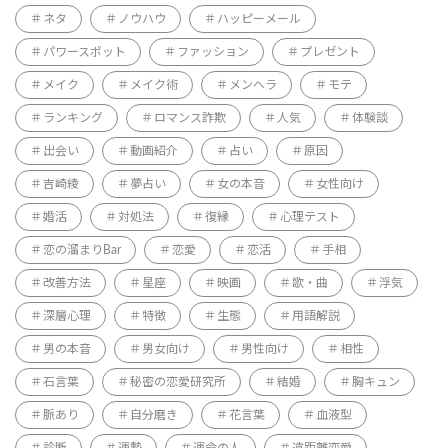
ネタ
ノウハウ
ハッピーメール
パワースポット
ファッション
プレゼント
メイク
メイク術
メンヘラ
モテ
ランキング
ロマンス詐欺
人気
体験談
出会い
動画紹介
占い
原因
吉崎綾
夢占い
女の本音
女性向け
婚活
対処法
復縁
心理テスト
恋の溜まりBar
恋愛
恋活
手相
改善方法
星座
映画
歌・曲
浮気
深層心理
特徴
生態
用語解説
男の本音
男女向け
男性向け
相性
石言葉
秘密の恋愛研究所
結婚
胸キュン
脈あり
自分磨き
花言葉
血液型
診断
運勢
運命の人
遠距離恋愛