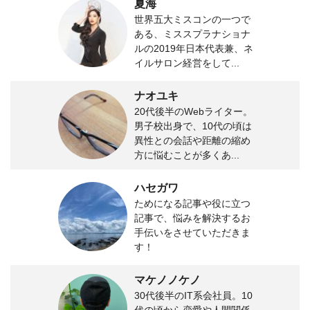
夏海
世界五大ミスコンの一つで
ある、ミススプラナショナ
ルの2019年日本代表兼、ネ
イルサロン経営をして...
ナオユキ
20代後半のWebライター。
男子校出身で、10代の頃は
異性との会話や距離の縮め
方に悩むことが多くあ...
ハセガワ
ためになる記事や役に立つ
記事で、悩みを解決するお
手伝いをさせていただきま
す！
マケノノケノ
30代後半のIT系会社員。10
代の頃から恋愛や人間関係