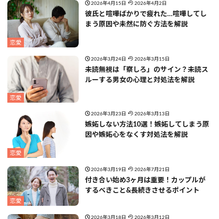
2026年4月15日
2026年4月2日
彼氏と喧嘩ばかりで疲れた…喧嘩してし
まう原因や未然に防ぐ方法を解説
恋愛
2026年3月24日
2026年3月15日
未読無視は「察しろ」のサイン？未読ス
ルーする男女の心理と対処法を解説
恋愛
2026年3月23日
2026年3月13日
嫉妬しない方法10選！嫉妬してしまう原
因や嫉妬心をなくす対処法を解説
恋愛
2026年3月19日
2026年7月21日
付き合い始め3ヶ月は重要！カップルが
するべきこと&長続きさせるポイント
恋愛
2026年3月18日
2026年3月12日