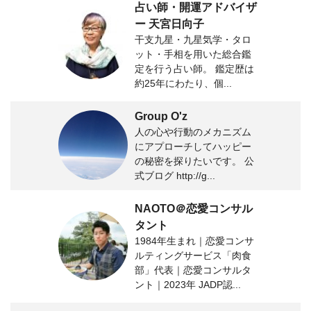
占い師・開運アドバイザ
ー 天宮日向子
干支九星・九星気学・タロ
ット・手相を用いた総合鑑
定を行う占い師。 鑑定歴は
約25年にわたり、個...
Group O'z
人の心や行動のメカニズム
にアプローチしてハッピー
の秘密を探りたいです。 公
式ブログ http://g...
NAOTO＠恋愛コンサル
タント
1984年生まれ｜恋愛コンサ
ルティングサービス「肉食
部」代表｜恋愛コンサルタ
ント｜2023年 JADP認...