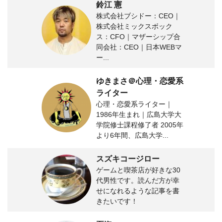
鈴江 憲
株式会社ブシドー：CEO｜
株式会社ミックスボック
ス：CFO｜マザーシップ合
同会社：CEO｜日本WEBマ
ー...
ゆきまさ＠心理・恋愛系
ライター
心理・恋愛系ライター｜
1986年生まれ｜広島大学大
学院修士課程修了者 2005年
より6年間、広島大学...
スズキコージロー
ゲームと喫茶店が好きな30
代男性です。読んだ方が幸
せになれるような記事を書
きたいです！