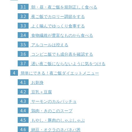
3.1
朝・昼・夜ご飯を規則正しく食べる
3.2
夜ご飯でカロリー調節をする
3.3
よく噛んでゆっくり食事する
3.4
食物繊維が豊富なものから食べる
3.5
アルコールは控える
3.6
コンビニ飯でも成分表を確認する
3.7
遅い夜ご飯にならないように気をつける
4
簡単にできる！夜ご飯ダイエットメニュー
4.1
お刺身
4.2
豆乳＋豆腐
4.3
サーモンのカルパッチョ
4.4
鶏肉・きのこのスープ
4.5
もやし・豚肉のしゃぶしゃぶ
4.6
納豆・オクラのネバネバ丼