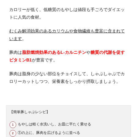
カロリーが低く、低糖質のもやしは値段も手ごろでダイエッ
トに人気の食材。
むくみ解消効果のあるカリウムや食物繊維も豊富に含まれて
います
。
豚肉は
脂肪燃焼効果のあるL-カルニチン
や
糖質の代謝を促す
ビタミンB1
が豊富です。
豚肉は脂身の少ない部位をチョイスして、しゃぶしゃぶでカ
ロリーカットしつつ、栄養素をしっかり摂取しましょう。
【簡単豚しゃぶレシピ】
もやしは軽く水洗いし、お皿に平たく乗せる
①の上に、豚肉を広げるように並べる