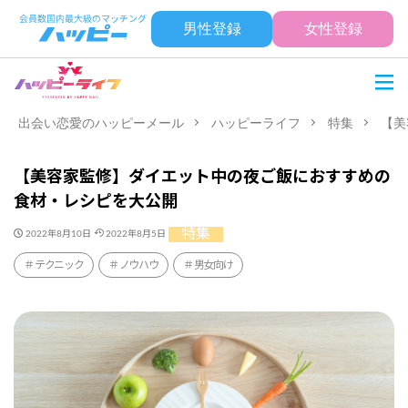
男性登録
女性登録
出会い恋愛のハッピーメール
ハッピーライフ
特集
【美
【美容家監修】ダイエット中の夜ご飯におすすめの
食材・レシピを大公開
特集
2022年8月10日
2022年8月5日
テクニック
ノウハウ
男女向け