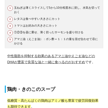
玉ねぎは薄くスライスして5から10分程度水に浸し、水気を切って
おく
レタスは食べやすい大きさにカット
トマトはお好みの大きさにカット
①②③を器に乗せ、薄く切ったサーモンを盛り付ける
アマニ油（えごま油）：ポン酢＝１：１の量を混ぜ合わせて④に
かける
中性脂肪を抑制する効果のあるアマニ油やえごま油などの
DHAが豊富で良質な油と一緒に食べるのがおすすめ
です。
鶏肉・きのこのスープ
低糖質・高たんぱくの鶏肉はアミノ酸も豊富で疲労回復効果
も期待できます
。